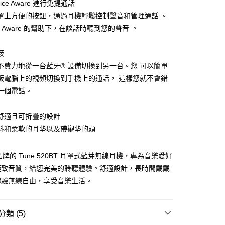
ice Aware 進行免提通話
罩上方便的按鈕，通過耳機輕鬆控制聲音和管理通話 。
ce Aware 的幫助下，在談話時聽到您的聲音 。
接
不費力地從一台藍牙® 設備切換到另一台。您 可以簡單
板電腦上的視頻切換到手機上的通話， 這樣您就不會錯
一個電話。
舒適且可折疊的設計
料和柔軟的耳墊以及帶襯墊的頭
 品牌的 Tune 520BT 耳罩式藍芽無線耳機，專為音樂愛好
極致音質，給您完美的聆聽體驗。舒適設計，長時間戴戴
體驗無線自由，享受音樂生活。
類 (5)