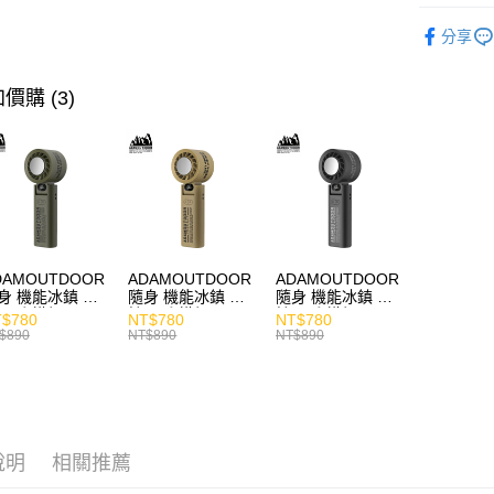
快速選購
分享
耳機專區
商品分類
價購 (3)
主題分類
價格區分
DAMOUTDOOR
ADAMOUTDOOR
ADAMOUTDOOR
身 機能冰鎮 手
隨身 機能冰鎮 手
隨身 機能冰鎮 手
風扇 掛繩
持風扇 掛繩
持風扇 掛繩
$780
NT$780
NT$780
$890
NT$890
NT$890
說明
相關推薦