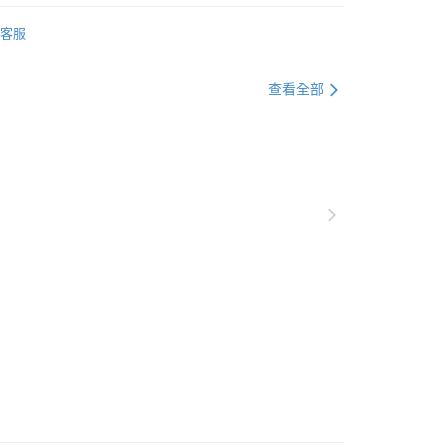
客服
▶️ 藍牙耳機
查看全部
🎧 流行配件｜時尚穿搭引潮流
💰1000元 ▶️ 2000元