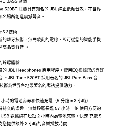
URE BASS 音效
Tune 520BT 耳機具有知名的 JBL 純正低頻音效，在世界
知名場所創造震撼聲音。
5.3技術
家取貨
新的藍牙技術，無需凌亂的電線，即可從您的智能手機
輸高品質聲音 。
1取貨
的聆聽體驗
的 JBL Headphones 應用程序，使用EQ根據您的喜好
。JBL Tune 520BT 採用著名的 JBL Pure Bass 音
30，滿NT$399(含以上)免運費
 技術為世界各地最著名的場館提供動力。
7 小時的電池壽命和快速充電（5 分鐘 = 3 小時）
得持久的樂趣，無線聆聽長達 57 小時，並 使用方便的
-C USB 數據線在短短 2 小時內為電池充電。快速 充電 5
為您提供額外 3 小時的音樂播放時間。