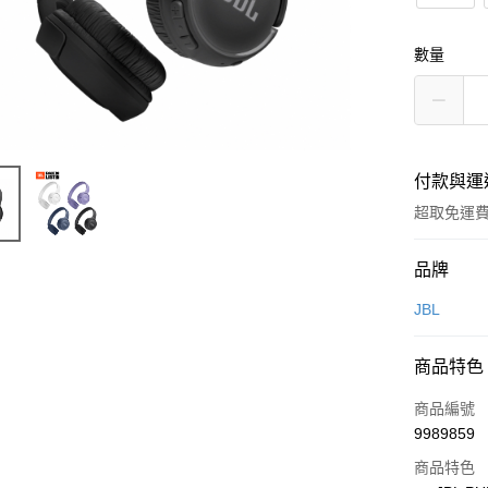
數量
付款與運
超取免運
付款方式
品牌
信用卡一
JBL
LINE Pay
商品特色
Apple Pay
商品編號
街口支付
9989859
商品特色
悠遊付