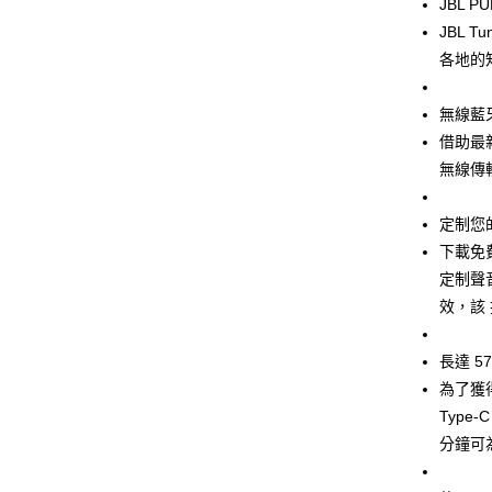
JBL P
ATM付款
JBL 
各地的
運送方式
無線藍牙
付款後全
借助最
免運費
無線傳
付款後7-1
定制您
免運費
下載免費
宅配
定制聲音 
每筆NT$1
效，該
長達 5
為了獲
Type
分鐘可