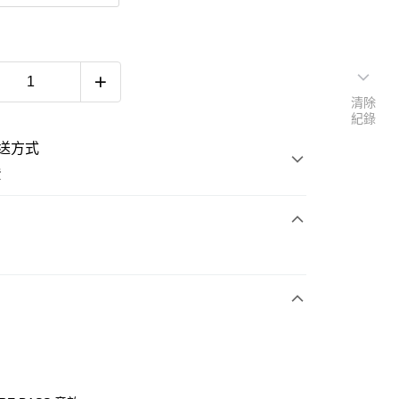
清除
紀錄
送方式
費
次付款