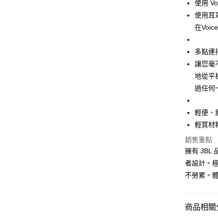
使用 Vo
使用耳
在Voi
多點連
讓您毫
地從平
過任何
輕便、
輕質材
銷售重點
擁有 JBL
者設計。
不勞累。
商品相關分