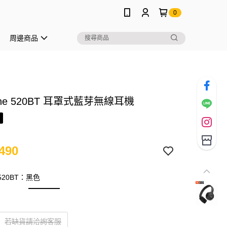
0
周邊商品
Tune 520BT 耳罩式藍芽無線耳機
490
e 520BT：黑色
若缺貨請洽詢客服