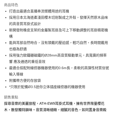
商品特色
打造出最適合直播串流媒體用途的耳機
採用日本北海道產淺田櫻木切削製成之外殼，發揮天然原木品味
的高音質耳掛式設計
新開發附橡皮支架的金屬製耳掛及可上下移動調整的耳掛精密機
構
能與耳部自然吻合，沒有頭戴的壓迫感，輕巧自然，長時間戴用
也極為舒適
採用強力釹鐵硼磁鐵的Ø28mm高音質驅動單元，具寬廣的頻率
響 應及通透的重低音效
最適合搭配附線控器機器使用的0.6m長，柔軟的高彈性材質信號
輸入導線
附攜帶方便的存放袋
*只限於配備Ø3.5迷你立体插座線控器的機器使用
銷售重點
探尋音樂的美麗旅程，ATH-EW9耳掛式耳機，擁有世界限量櫻花
木，散發獨特韻味。音質清晰細緻，細膩的音色，如同置身音樂殿