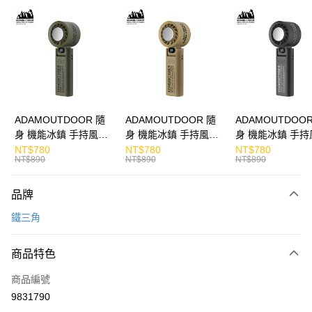
LINE Pay
Apple Pay
街口支付
悠遊付
ATM付款
ADAMOUTDOOR 隨
ADAMOUTDOOR 隨
ADAMOUTDOOR
身 機能冰鎮 手持風扇
身 機能冰鎮 手持風扇
身 機能冰鎮 手持
運送方式
掛繩
掛繩
掛繩
NT$780
NT$780
NT$780
NT$890
NT$890
NT$890
付款後全家取貨
免運費
品牌
付款後7-11取貨
鐵三角
免運費
商品特色
宅配
每筆NT$130，滿NT$399(含以上)免運費
商品編號
9831790