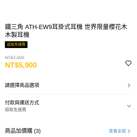
鐵三角 ATH-EW9耳掛式耳機 世界限量櫻花木
木製耳機
超取免運費
NT$7,000
NT$5,900
請選擇商品選項
付款與運送方式
超取免運費
付款方式
信用卡一次付款
商品加價購 (3)
查看全部