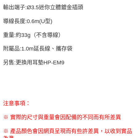
輸出端子
:Ø3.5
迷你立體鍍金插頭
導線長度
:0.6m(U
型
)
重量
:
約
33g
（不含導線）
附屬品
:1.0m
延長線、攜存袋
另售
:
更換用耳墊
HP-EM9
注意事項：
※ 實際的尺寸與重量會因配備的不同而有所差異
※ 產品顏色會因網頁呈現而有些許差異，以收到實品