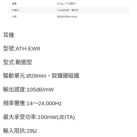
耳機
型號
:ATH-EW9
型式
:
動圈型
驅動單元
:Ø28mm
，釹鐵硼磁鐵
輸出感度
:105dB/mW
頻率響應
:14
～
24,000Hz
最大承受功率
:100mW(JEITA)
輸入阻抗
:29
Ω