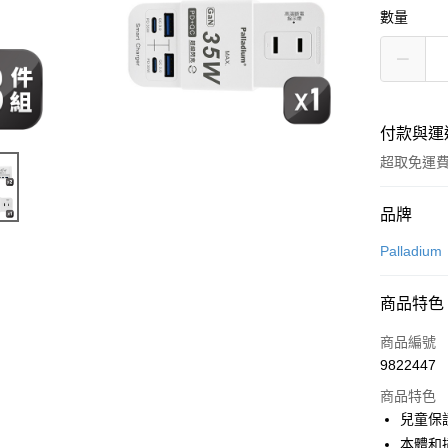
數量
付款與運
超取免運
付款方式
品牌
信用卡一
Palladium
LINE Pay
商品特色
Apple Pay
商品編號
街口支付
9822447
商品特色
悠遊付
兒童保
ATM付款
本體和