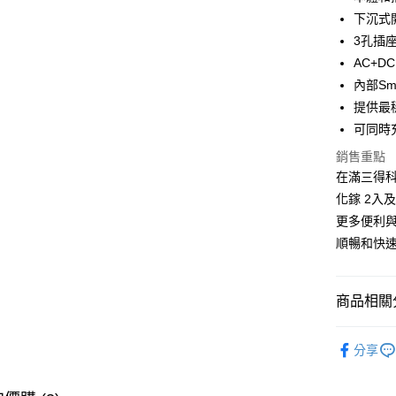
下沉式
3孔插
運送方式
AC+
付款後全
內部Sm
免運費
提供最
可同時
付款後7-1
銷售重點
免運費
在滿三得科技有
宅配
化鎵 2入及
每筆NT$1
更多便利
順暢和快
商品相關分
充電專區
分享
主題分類
價格區分