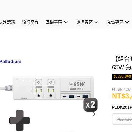
快速選購
流行品牌
耳機專區
喇叭專區
充電專區
【組合套裝
65W 
超取免運費
NT$5,400
NT$3,
PLDK201
PLDK2