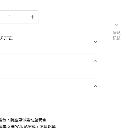
清除
送方式
紀錄
費
次付款
護蓋，防塵兼保護幼童安全
插座採用PC耐熱塑料，不易燃燒