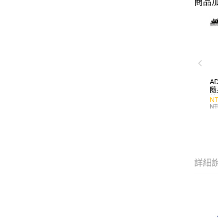
商品加
A
隨
持
NT
NT
詳細