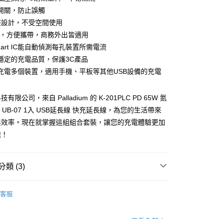
開關，防止誤觸
座設計，不受空間使用
DC，方便攜帶，商務外出皆適用
家取貨
art IC能自動偵測每孔裝置所需電流
穩定的充電品質，保護3C產品
充電多個裝置，適用手機、平板等其他USB設備的充電
1取貨
限公司，來自 Palladium 的 K-201PLC PD 65W 氮
 UB-07 1入 USB延長線 快充延長線，為您的生活帶來
30，滿NT$399(含以上)免運費
與效率。現在就掌握這組組合套裝，讓您的充電體驗更加
速！
類 (3)
客服
✨組合商品 ｜ 最佳CP超值特價
💰3000元 ▶️ 4000元