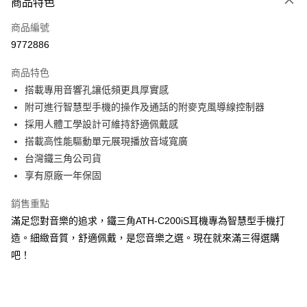
商品特色
宅配
每筆NT$130，滿NT$399(含以上)免運費
商品編號
9772886
商品特色
搭載專用音響孔讓低頻更具厚實感
附可進行智慧型手機的操作及通話的附麥克風導線控制器
採用人體工學設計可維持舒適佩戴感
搭載高性能驅動單元展現播放音域寬廣
台灣鐵三角公司貨
享有原廠一年保固
銷售重點
滿足您對音樂的追求，鐵三角ATH-C200iS耳機專為智慧型手機打
造。細緻音質，舒適佩戴，是您音樂之選。現在就來滿三得選購
吧！