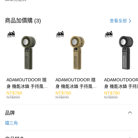
付款方式
信用卡一次付款
商品加價購 (3)
查看全部
LINE Pay
Apple Pay
街口支付
悠遊付
ATM付款
ADAMOUTDOOR 隨
ADAMOUTDOOR 隨
ADAMOUTDOOR
身 機能冰鎮 手持風扇
身 機能冰鎮 手持風扇
身 機能冰鎮 手持
運送方式
掛繩
掛繩
掛繩
NT$780
NT$780
NT$780
NT$890
NT$890
NT$890
付款後全家取貨
免運費
品牌
付款後7-11取貨
鐵三角
免運費