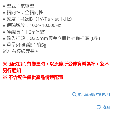
● 型式：電容型
● 指向性：全指向性
● 感度：-42dB（1V/Pa、at 1kHz）
● 傳輸頻段：100～10,000Hz
● 導線長：1.2m(Y型)
● 輸入插頭：Ø3.5mm鍍金立體聲迷你插頭 (L型)
● 重量(不含線)：約5g
※左右導線等長。
※ 因改良而有變更時，以原廠所公佈資料為準，恕不
另行通知
不含配件僅供產品情境配置
※
顯示電腦版詳細說明
客服