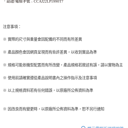
．認證
電檢字號：
/
CCAJ22LP1990T7
注意事項：
※ 實際的尺寸與重量會因配備的不同而有所差異
※ 產品顏色會因網頁呈現而有些許差異，以收到實品為準
※ 規格可能依機型配置而有所改變，產品規格若敘述有誤，請以實物為主
※ 使用前請確實遵從產品說明書內之操作指示及注意事項
※ 以上規格資料若有任何錯誤，以原廠所公佈資料為準
※ 因改良而有變更時，以原廠所公佈資料為準，恕不另行通知