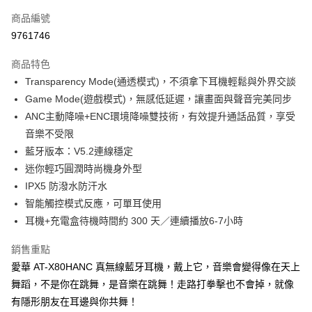
每筆NT$130，滿NT$399(含以上)免運費
商品編號
9761746
商品特色
Transparency Mode(通透模式)，不須拿下耳機輕鬆與外界交談
Game Mode(遊戲模式)，無感低延遲，讓畫面與聲音完美同步
ANC主動降噪+ENC環境降噪雙技術，有效提升通話品質，享受
音樂不受限
藍牙版本：V5.2連線穩定
迷你輕巧圓潤時尚機身外型
IPX5 防潑水防汗水
智能觸控模式反應，可單耳使用
耳機+充電盒待機時間約 300 天／連續播放6-7小時
銷售重點
愛華 AT-X80HANC 真無線藍牙耳機，戴上它，音樂會變得像在天上
舞蹈，不是你在跳舞，是音樂在跳舞！走路打拳擊也不會掉，就像
有隱形朋友在耳邊與你共舞！