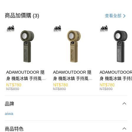
付款方式
信用卡一次付款
商品加價購 (3)
查看全部
LINE Pay
Apple Pay
街口支付
悠遊付
ATM付款
ADAMOUTDOOR 隨
ADAMOUTDOOR 隨
ADAMOUTDOOR
身 機能冰鎮 手持風扇
身 機能冰鎮 手持風扇
身 機能冰鎮 手持
運送方式
掛繩
掛繩
掛繩
NT$780
NT$780
NT$780
NT$890
NT$890
NT$890
付款後全家取貨
免運費
品牌
付款後7-11取貨
aiwa
免運費
商品特色
宅配