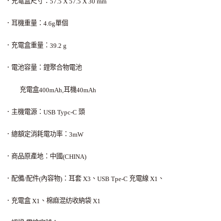
．充電盒尺寸：
57.5 X 57.5 X 30 mm
．耳機重量：
單個
4.6g
．充電盒重量：
39.2 g
．電池容量：鋰聚合物電池
充電盒
耳機
400mAh,
40mAh
．主機電源：
頭
USB Typc-C
．總額定消耗電功率：
3mW
．商品原產地：中國
(CHINA)
．配備
配件
內容物
：耳套
、
充電線
、
/
(
)
X3
USB Tpe-C
X1
．充電盒
、棉麻混纺收納袋
X1
X1