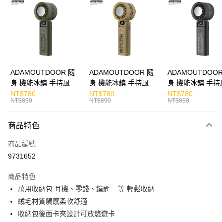
Apple Pay
街口支付
悠遊付
ATM付款
ADAMOUTDOOR 隨
ADAMOUTDOOR 隨
ADAMOUTDOOR
身 機能冰鎮 手持風扇
身 機能冰鎮 手持風扇
身 機能冰鎮 手持
運送方式
掛繩
掛繩
掛繩
NT$780
NT$780
NT$780
NT$890
NT$890
NT$890
付款後全家取貨
免運費
商品特色
付款後7-11取貨
商品編號
免運費
9731652
宅配
商品特色
每筆NT$130，滿NT$399(含以上)免運費
萬用收納包 耳機、零錢、鑰匙....等 輕鬆收納
絨毛材質觸感柔軟舒適
收納包後面卡夾設計可放悠遊卡