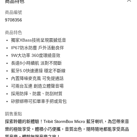
商品特色
宅配
每筆NT$130，滿NT$399(含以上)免運費
商品編號
9708356
商品特色
獨家XBass技術呈現震撼低音
IP67防水防塵 戶外活動良伴
9W大功率 360度環繞音效
長達8小時續航 派對不間斷
藍牙5.0快速連接 穩定不斷線
內置降噪麥克風 可免提通話
可兩台互連 創造立體聲音場
採用防摔、防震、防刮材質
矽膠綁帶可扣單車手把或背包
銷售重點
探索聆聽的新體驗！Tribit StormBox Micro 藍牙喇叭，為您帶來音
樂的極致享受。體積小巧便攜，音質出色，隨時隨地都能享受高品
質音樂。體驗無限音樂之旅！