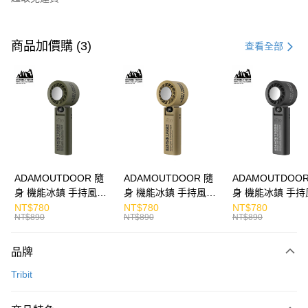
付款方式
信用卡一次付款
商品加價購 (3)
查看全部
LINE Pay
Apple Pay
街口支付
悠遊付
ATM付款
ADAMOUTDOOR 隨
ADAMOUTDOOR 隨
ADAMOUTDOOR
身 機能冰鎮 手持風扇
身 機能冰鎮 手持風扇
身 機能冰鎮 手持
運送方式
掛繩
掛繩
掛繩
NT$780
NT$780
NT$780
NT$890
NT$890
NT$890
付款後全家取貨
免運費
品牌
付款後7-11取貨
Tribit
免運費