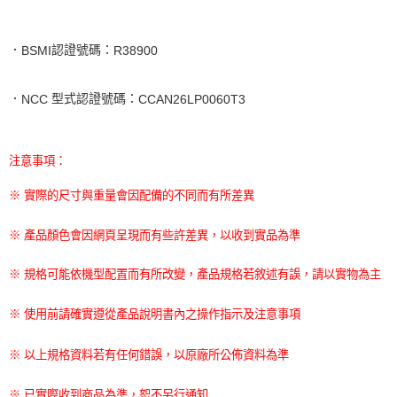
．
認證號碼：
BSMI
R38900
．
型式認證號碼：
NCC
CCAN26LP0060T3
注意事項：
※ 實際的尺寸與重量會因配備的不同而有所差異
※ 產品顏色會因網頁呈現而有些許差異，以收到實品為準
※ 規格可能依機型配置而有所改變，產品規格若敘述有誤，請以實物為主
※ 使用前請確實遵從產品說明書內之操作指示及注意事項
※ 以上規格資料若有任何錯誤，以原廠所公佈資料為準
※ 已實際收到商品為準，恕不另行通知