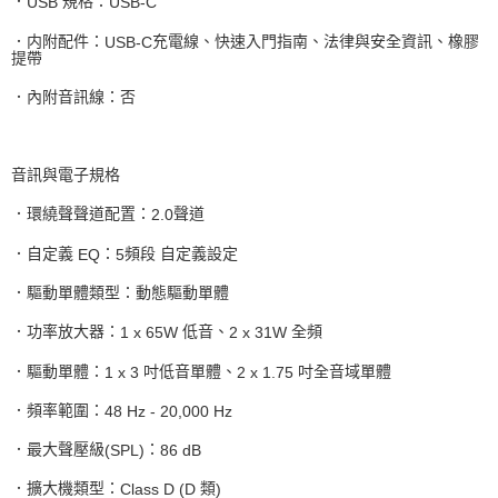
．
規格：
USB
USB-C
．内附配件：
充電線、快速入門指南、法律與安全資訊、橡膠
USB-C
提帶
．內附音訊線：否
音訊與電子規格
．環繞聲聲道配置：
聲道
2.0
．自定義
：
頻段
自定義設定
EQ
5
．驅動單體類型：動態驅動單體
．功率放大器：
低音、
全頻
1 x 65W
2 x 31W
．驅動單體：
吋低音單體、
吋全音域單體
1 x 3
2 x 1.75
．頻率範圍：
48 Hz - 20,000 Hz
．最大聲壓級
：
(SPL)
86 dB
．擴大機類型：
類
Class D (D
)