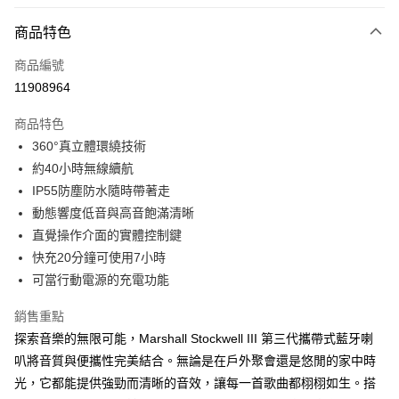
商品特色
商品編號
11908964
商品特色
360°真立體環繞技術
約40小時無線續航
IP55防塵防水隨時帶著走
動態響度低音與高音飽滿清晰
直覺操作介面的實體控制鍵
快充20分鐘可使用7小時
可當行動電源的充電功能
銷售重點
探索音樂的無限可能，Marshall Stockwell III 第三代攜帶式藍牙喇
叭將音質與便攜性完美結合。無論是在戶外聚會還是悠閒的家中時
光，它都能提供強勁而清晰的音效，讓每一首歌曲都栩栩如生。搭