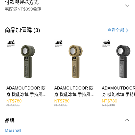
付款與運送方式
宅配滿NT$399免運
付款方式
信用卡一次付款
商品加價購 (3)
查看全部
LINE Pay
Apple Pay
街口支付
悠遊付
ATM付款
ADAMOUTDOOR 隨
ADAMOUTDOOR 隨
ADAMOUTDOOR
身 機能冰鎮 手持風扇
身 機能冰鎮 手持風扇
身 機能冰鎮 手持
運送方式
掛繩
掛繩
掛繩
NT$780
NT$780
NT$780
NT$890
NT$890
NT$890
宅配
每筆NT$130，滿NT$399(含以上)免運費
品牌
Marshall