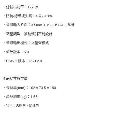
．總輸出功率：
127 W
．阻抗
總諧波失真：
Ω
/
4
/ < 1%
．音訊輸入介面：
藍牙
3.5mm TRS ; USB-C ;
．箱體類型：被動輻射密封設計
．音訊輸出模式：立體聲模式
．藍牙版本：
5.3
．
版本：
USB-C
USB 2.0
產品尺寸與重量
．長寬高
：
(mm)
162 x 73.5 x 180
．產品總重
：
(kg)
1.68
．顏色：古銅黑、奶油白