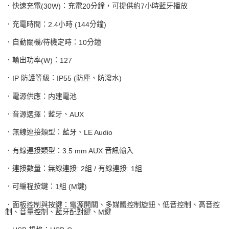
．快速充電
：充電
分鐘，可提供約
小時藍牙播放
(30W)
20
7
．充電時間：
小時
分鐘
2.4
(144
)
．自動關機
待機定時：
分鐘
/
10
．輸出功率
：
(W)
127
．
防護等級：
防塵、防潑水
IP
IP55 (
)
．電源供應：内建電池
．音源選擇：藍牙、
AUX
．無線連接類型：藍牙、
LE Audio
．有線連接類型：
音訊輸入
3.5 mm AUX
．連接數量：無線連接
組
有線連接
組
: 2
/
: 1
．可編程按鍵：
組
鍵
1
(M
)
．面板控制與按鍵：電源開關、多媒體控制旋鈕、低音控制、高音控
制、音量控制、藍牙配對鍵、
鍵
M