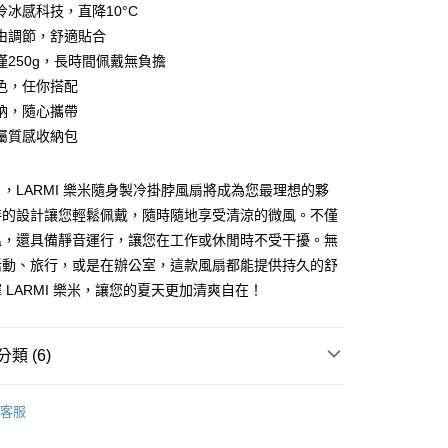
冷冰感科技，直降10°C
由調節，舒適貼合
僅250g，長時間佩戴無負擔
色，任你搭配
家取貨
納，隨心攜帶
屬質感收納包
1取貨
，LARMI 樂米隨身製冷掛脖風扇將成為您最理想的夥
特的設計讓您輕鬆佩戴，隨時隨地享受清涼的微風。不僅
溫，還具備靜音運行，讓您在工作或休閒時不受干擾。無
30，滿NT$399(含以上)免運費
活動、旅行，或是在辦公室，這款風扇都能提供持久的舒
 LARMI 樂米，讓您的夏天更加清爽自在！
類 (6)
推薦
客服