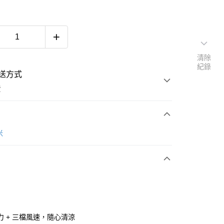
清除
紀錄
送方式
費
次付款
米
力 + 三檔風速，隨心清涼