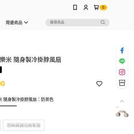
0
周邊商品
I 樂米 隨身製冷掛脖風扇
90
 樂米 隨身製冷掛脖風扇：奶茶色
若缺貨請洽詢客服