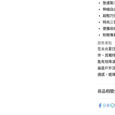
ATM付款
急速製
伸縮自
超輕巧
運送方式
時尚三
付款後全
便攜收
免運費
附贈專
銷售重點
付款後7-1
在炎炎夏日
免運費
伴。其獨
宅配
能有效降
每筆NT$1
論是戶外
適感。選擇
商品相關分
人氣商品
分享
快速選購