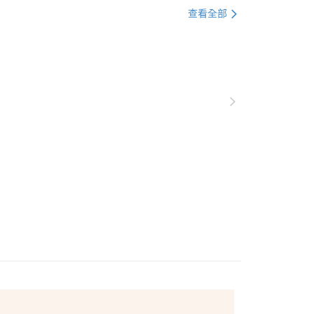
🏕️ 露營必帶｜炒熱營地氣氛
查看全部
▶️ 電風扇
💰1000以下
❄️ 清涼風扇｜陪你度過炎熱天氣