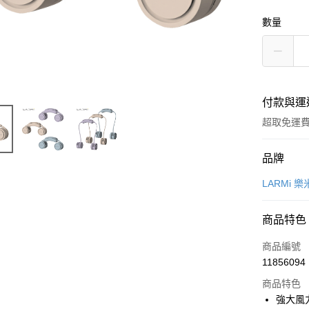
數量
付款與運
超取免運
付款方式
品牌
信用卡一
LARMi 樂
LINE Pay
商品特色
Apple Pay
商品編號
街口支付
11856094
商品特色
悠遊付
強大風