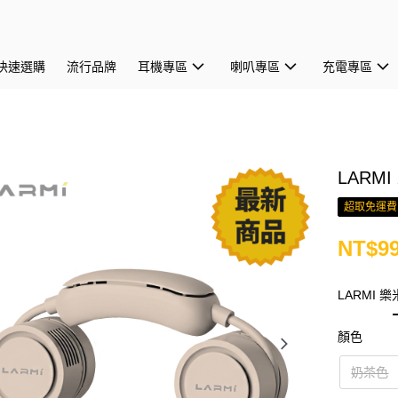
快速選購
流行品牌
耳機專區
喇叭專區
充電專區
LARM
超取免運費
NT$9
LARMI
顏色
奶茶色