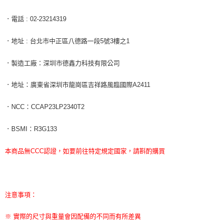
．電話
: 02-23214319
．地址
:
台北市中正區八德路一段
5
號
3
樓之
1
．製造工廠：深圳市德鑫力科技有限公司
．地址：廣東省深圳市龍崗區吉祥路風臨國際
A2411
．
NCC
：
CCAP23LP2340T2
．
BSMI
：
R3G133
本商品無CCC認證，如要前往特定規定國家，請斟酌購買
注意事項：
※ 實際的尺寸與重量會因配備的不同而有所差異