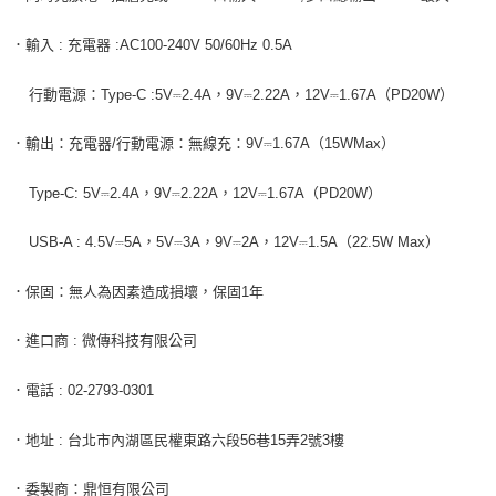
．輸入
:
充電器
:AC100-240V 50/60Hz 0.5A
行動電源：
Type-C :5V
⎓
2.4A
，
9V
⎓
2.22A
，
12V
⎓
1.67A
（
PD20W
）
．輸出：充電器
/
行動電源：無線充：
9V
⎓
1.67A
（
15WMax
）
Type-C: 5V
⎓
2.4A
，
9V
⎓
2.22A
，
12V
⎓
1.67A
（
PD20W
）
USB-A : 4.5V
⎓
5A
，
5V
⎓
3A
，
9V
⎓
2A
，
12V
⎓
1.5A
（
22.5W Max
）
．
保固：無人為因素造成損壞，保固
1
年
．進口商
:
微傳科技有限公司
．電話
: 02-2793-0301
．地址
:
台北市內湖區民權東路六段
56
巷
15
弄
2
號
3
樓
．委製商：鼎恒有限公司