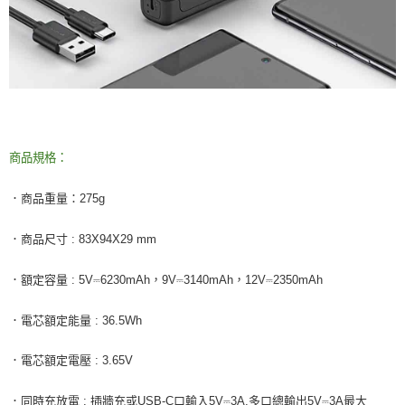
商品規格：
．商品重量：
275g
．商品尺寸
: 83X94X29 mm
．額定容量
: 5V
⎓
6230mAh
，
9V
⎓3140
mAh
，
12V
⎓2350
mAh
．電芯額定能量
: 36.5Wh
．電芯額定電壓
: 3.65V
．同時充放電
:
插牆充或
USB-C
口輸入
5V
⎓
3A,
多口總輸出
5V
⎓
3A
最大