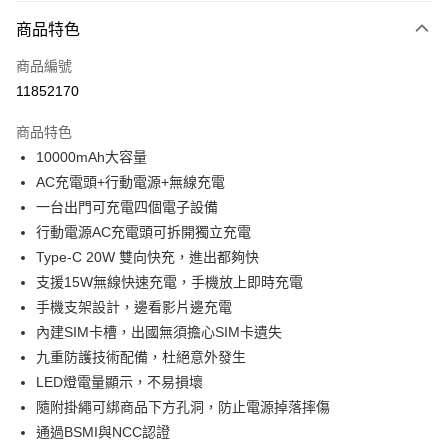
免運費
商品特色
宅配
每筆NT$130，滿NT$399(含以上)免運費
商品編號
11852170
商品特色
10000mAh大容量
AC充電頭+行動電源+無線充電
一台出門可充電四個電子設備
行動電源AC充電頭可拆開獨立充電
Type-C 20W 雙向快充，進出都夠快
支援15W無線快速充電，手機放上即時充電
手機支架設計，邊看影片邊充電
內建SIM卡槽，出國無須擔心SIM卡遺失
九重防護技術配備，杜絕意外發生
LED燈電量顯示，不易損壞
隨附掛繩可綁商品下方孔洞，防止電源掉落摔傷
通過BSMI與NCC認證