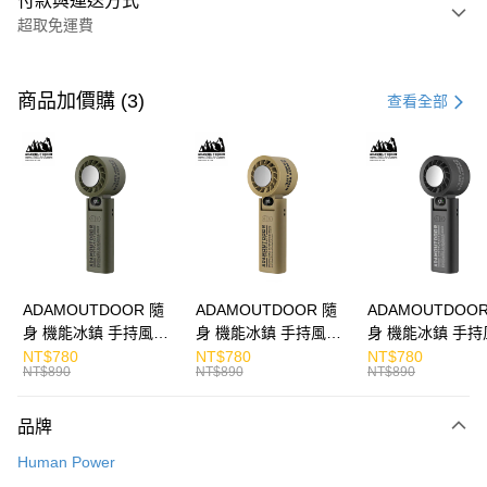
付款與運送方式
超取免運費
付款方式
信用卡一次付款
商品加價購 (3)
查看全部
LINE Pay
Apple Pay
街口支付
悠遊付
ATM付款
ADAMOUTDOOR 隨
ADAMOUTDOOR 隨
ADAMOUTDOOR
身 機能冰鎮 手持風扇
身 機能冰鎮 手持風扇
身 機能冰鎮 手持
運送方式
掛繩
掛繩
掛繩
NT$780
NT$780
NT$780
NT$890
NT$890
NT$890
付款後全家取貨
免運費
品牌
付款後7-11取貨
Human Power