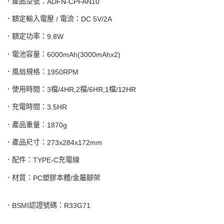
．產品型號：
ADFN-CPFAN10
．額定輸入電壓
電流：
/
DC 5V/2A
．額定功率：
9.8W
．電池容量：
6000mAh(3000mAhx2)
．風扇規格：
1950RPM
．使用時間：
檔
檔
檔
3
/4HR,2
/6HR,1
/12HR
．充電時間：
3.5HR
．產品重量：
1870g
．產品尺寸：
273x284x172mm
．配件：
充電線
TYPE-C
．材質：
塑膠本體
金屬腳架
PC
/
．
認證號碼：
BSMI
R33G71