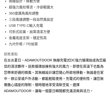
無線設計，移動方便
超強力風柱導流，冷卻範圍大
360度廣角風柱調整
三段風速調整一段自然風設定
USB TYPE-C輸入充電
可拆式前蓋，扇葉清潔方便
金屬底座支架，穩定性高
九吋外框 / 7吋扇葉
銷售重點
在炎炎夏日，ADAMOUTDOOR 無線充電式DC強力循環扇成為您最
佳的清涼夥伴。這款循環扇擁有強大的風力，即使在高溫下也能為
您帶來舒適的微風。其無線設計讓您隨心所欲地移動，無論是在家
中、辦公室或戶外活動，都能輕鬆使用。充電式的便利性，讓您無
需擔心插座的限制，隨時隨地享受清新空氣。選擇
ADAMOUTDOOR，讓每一個夏日瞬間都充滿涼爽與活力。