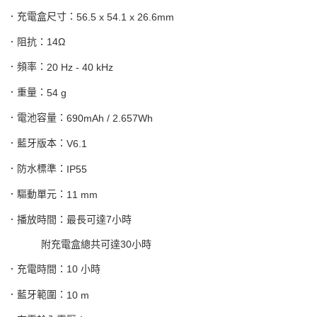
．充電盒尺寸：
56.5 x 54.1 x 26.6mm
．阻抗：
14
Ω
．頻率：
20 Hz - 40 kHz
．重量：
54 g
．電池容量：
690mAh / 2.657Wh
．藍牙版本：
V6.1
．防水標準：
IP55
．驅動單元：
11 mm
．播放時間：最長可達
7
小時
附充電盒總共可達
30
小時
．充電時間：
10
小時
．藍牙範圍：
10 m