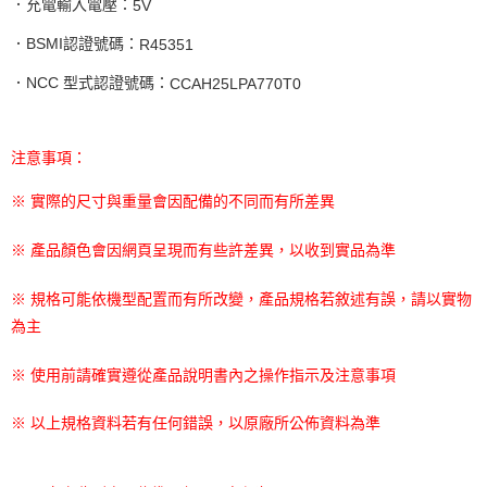
．充電輸入電壓：
5V
．
BSMI
認證號碼：
R45351
．
NCC
型式認證號碼：
CCAH25LPA770T0
注意事項：
※ 實際的尺寸與重量會因配備的不同而有所差異
※ 產品顏色會因網頁呈現而有些許差異，以收到實品為準
※ 規格可能依機型配置而有所改變，產品規格若敘述有誤，請以實物
為主
※ 使用前請確實遵從產品說明書內之操作指示及注意事項
※ 以上規格資料若有任何錯誤，以原廠所公佈資料為準