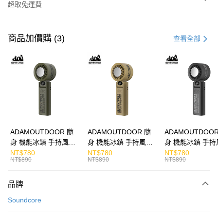
超取免運費
付款方式
信用卡一次付款
商品加價購 (3)
查看全部
LINE Pay
Apple Pay
街口支付
悠遊付
ATM付款
ADAMOUTDOOR 隨
ADAMOUTDOOR 隨
ADAMOUTDOOR
身 機能冰鎮 手持風扇
身 機能冰鎮 手持風扇
身 機能冰鎮 手持
運送方式
掛繩
掛繩
掛繩
NT$780
NT$780
NT$780
NT$890
NT$890
NT$890
付款後全家取貨
免運費
品牌
付款後7-11取貨
Soundcore
免運費