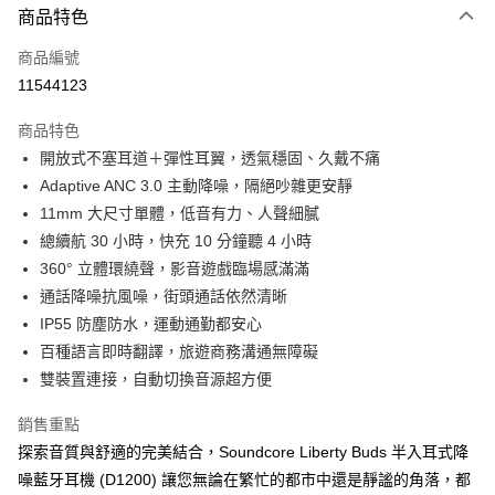
商品特色
宅配
每筆NT$130，滿NT$399(含以上)免運費
商品編號
11544123
商品特色
開放式不塞耳道＋彈性耳翼，透氣穩固、久戴不痛
Adaptive ANC 3.0 主動降噪，隔絕吵雜更安靜
11mm 大尺寸單體，低音有力、人聲細膩
總續航 30 小時，快充 10 分鐘聽 4 小時
360° 立體環繞聲，影音遊戲臨場感滿滿
通話降噪抗風噪，街頭通話依然清晰
IP55 防塵防水，運動通勤都安心
百種語言即時翻譯，旅遊商務溝通無障礙
雙裝置連接，自動切換音源超方便
銷售重點
探索音質與舒適的完美結合，Soundcore Liberty Buds 半入耳式降
噪藍牙耳機 (D1200) 讓您無論在繁忙的都市中還是靜謐的角落，都