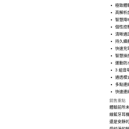
極致體
運送方式
高解析
付款後全
智慧降
免運費
個性控制
清晰通
付款後7-1
持久續
免運費
快速充
宅配
智慧操
每筆NT$1
運動防水
3 組
通透模式
多點連
快速連線｜
銷售重點
體驗前所未有
線藍牙耳
還是安靜
受純淨的