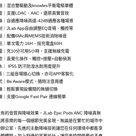
驗｜混合雙驅動及knowles平衡電樞單體
度｜支援LDAC、AAC，還原真實音效
家取貨
噪｜自適應降噪高達-42dB適應各種場景
｜JLab App自由調整EQ音場、觸控等
話｜配備6Mic與MEMS技術消除噪音
1取貨
航｜單次電力 16H，搭充電盒60H
電｜充10分可用5小時，支援無線充電
控｜直覺化操作，觸控+按壓+自動偵測
30，滿NT$399(含以上)免運費
｜ IP55 防汗防潑水耐用度提升
音場｜三組音場隨心切換，亦可APP客製化
｜Be Aware模式，隨時注意周遭
線｜輕鬆實現設備間的無縫切換
支援Google Fast Pair 連線簡單
的音質與降噪效果，JLab Epic Pods ANC 降噪真無
機將音樂的每一個細節完美呈現。無論是在繁忙的城市中
的辦公室，先進的主動降噪技術讓您在任何環境中都能享
聆聽體驗。加上舒適的耳塞設計，讓您長時間佩戴也不會