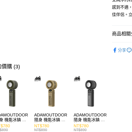
感到不適，
佳伴侶。
商品相關分
人氣商品
分享
快速選購
耳機專區
價購 (3)
商品分類
價格區分
DAMOUTDOOR
ADAMOUTDOOR
ADAMOUTDOOR
身 機能冰鎮 手
隨身 機能冰鎮 手
隨身 機能冰鎮 手
風扇 掛繩
持風扇 掛繩
持風扇 掛繩
$780
NT$780
NT$780
$890
NT$890
NT$890