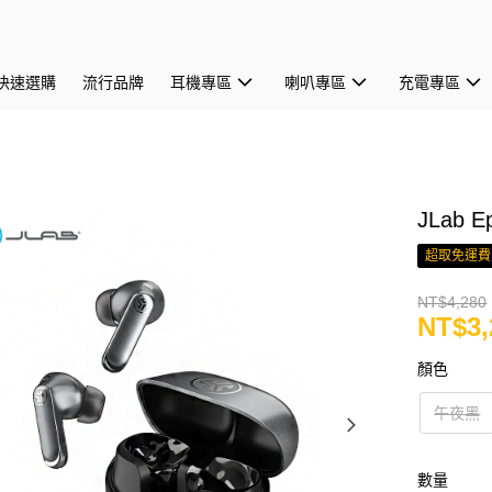
快速選購
流行品牌
耳機專區
喇叭專區
充電專區
JLab 
超取免運費
NT$4,280
NT$3,
顏色
午夜黑
數量