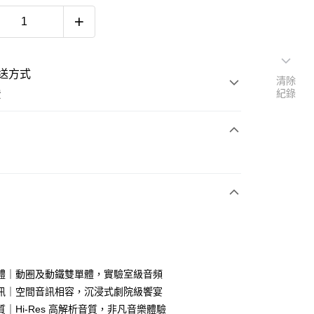
送方式
清除
紀錄
費
次付款
體｜動圈及動鐵雙單體，實驗室級音頻
訊｜空間音訊相容，沉浸式劇院級饗宴
｜Hi-Res 高解析音質，非凡音樂體驗