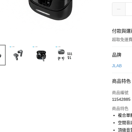
付款與運
超取免運
付款方式
品牌
信用卡一
JLAB
LINE Pay
商品特色
Apple Pay
商品編號
街口支付
11542885
商品特色
悠遊付
複合單
ATM付款
空間音
頂級音質