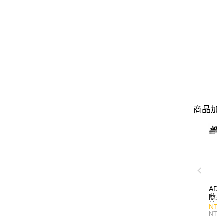
商品加
A
隨
持
NT
NT