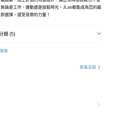
無論是工作、運動還是放鬆時光，JLab都能成為您的最
立即選擇，感受音樂的力量！
類 (5)
推薦
客服
查看全部
▶️ 藍牙耳機
💰3000元 ▶️ 4000元