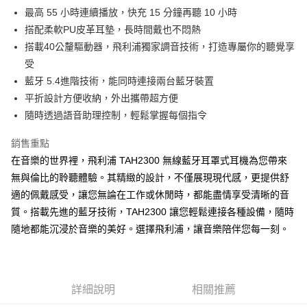
最高 55 小時連續播放，快充 15 分鐘再聽 10 小時
搭配柔軟PU皮革耳墊，長時間戴也不悶熱
搭載40公釐驅動器，飛利浦獨家調音技術，打造專屬你的聽覺享
受
藍牙 5.4進階技術，能同時連接兩台藍牙裝置
平折設計方便收納，外出攜帶超方便
隨時透過語音助理控制，輕鬆掌握每個指令
銷售重點
在音樂的世界裡，飛利浦 TAH2300 無線藍牙耳罩式耳機為您帶來
無與倫比的聆聽體驗。其精緻的設計，不僅展現現代感，更提供舒
適的佩戴感受，讓您無論在工作或休閒時，都能盡情享受清晰的音
質。搭載先進的藍牙技術，TAH2300 讓您輕鬆連接各種設備，隨時
隨地都能沉浸於音樂的美好。選擇飛利浦，讓音樂陪伴您每一刻。
詳細說明
相關推薦