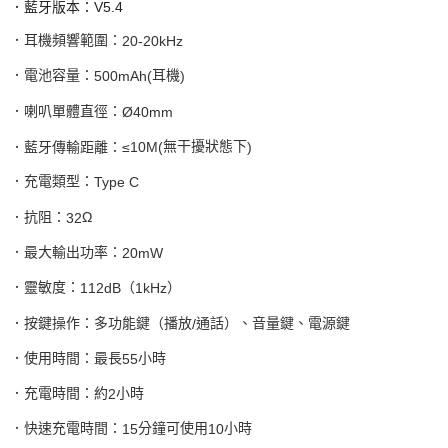
．藍牙版本：
V5.4
．耳機頻響範圍：
20-20kHz
．電池容量：
耳機
500mAh(
)
．喇叭單體直徑：
Ø40mm
無干擾狀態下
．藍牙傳輸距離：
≤
10M(
)
．充電類型：
Type C
．抗阻：
Ω
32
．最大輸出功率：
20mW
．靈敏度：
（
）
112dB
1kHz
．按鍵操作：多功能鍵（播放
通話）、音量鍵、電源鍵
/
．使用時間：最長
小時
55
．充電時間：約
小時
2
．快速充電時間：
分鐘可使用
小時
15
10