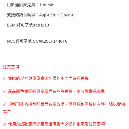
．用於通話麥克風：
1 AI mic
．支援的語音助理：
、
Apple Siri
Google
．
許可字號
BSMI
:R3H210
．
許可字號
NCC
:CCAK25LP1440T6
注意事項：
※ 實際的尺寸與重量會因配備的不同而有所差異
※ 產品顏色會因網頁呈現而有些許差異，以收到實品為準
※ 規格可能依機型配置而有所改變，產品規格若敘述有誤，請以實物
為主
※ 使用前請確實遵從產品說明書內之操作指示及注意事項