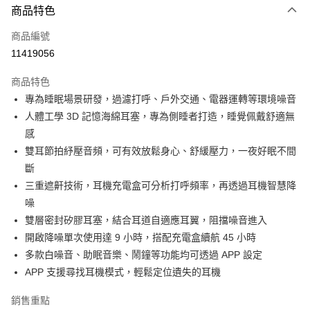
商品特色
宅配
每筆NT$130，滿NT$399(含以上)免運費
商品編號
11419056
商品特色
專為睡眠場景研發，過濾打呼、戶外交通、電器運轉等環境噪音
人體工學 3D 記憶海綿耳塞，專為側睡者打造，睡覺佩戴舒適無
感
雙耳節拍紓壓音頻，可有效放鬆身心、舒緩壓力，一夜好眠不間
斷
三重遮鼾技術，耳機充電盒可分析打呼頻率，再透過耳機智慧降
噪
雙層密封矽膠耳塞，結合耳道自適應耳翼，阻擋噪音進入
開啟降噪單次使用達 9 小時，搭配充電盒續航 45 小時
多款白噪音、助眠音樂、鬧鐘等功能均可透過 APP 設定
APP 支援尋找耳機模式，輕鬆定位遺失的耳機
銷售重點