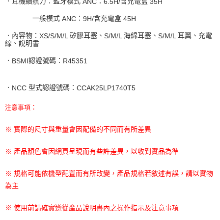
．耳機續航力：藍牙模式
：
含充電盒
ANC
6.5H/
35H
一般模式
：
含充電盒
ANC
9H/
45H
．內容物：
矽膠耳塞、
海綿耳塞、
耳翼、充電
XS/S/M/L
S/M/L
S/M/L
線、說明書
．
認證號碼：
BSMI
R45351
．
型式認證號碼：
NCC
CCAK25LP1740T5
注意事項：
※ 實際的尺寸與重量會因配備的不同而有所差異
※ 產品顏色會因網頁呈現而有些許差異，以收到實品為準
※ 規格可能依機型配置而有所改變，產品規格若敘述有誤，請以實物
為主
※ 使用前請確實遵從產品說明書內之操作指示及注意事項