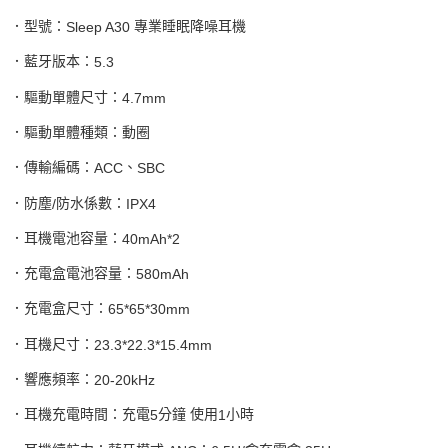
．型號：
專業睡眠降噪耳機
Sleep A30
．藍牙版本：
5.3
．驅動單體尺寸：
4.7mm
．驅動單體種類：動圈
．傳輸編碼：
、
ACC
SBC
．防塵
防水係數：
/
IPX4
．耳機電池容量：
40mAh*2
．充電盒電池容量：
580mAh
．充電盒尺寸：
65*65*30mm
．耳機尺寸：
23.3*22.3*15.4mm
．響應頻率：
20-20kHz
．耳機充電時間：充電
分鐘 使用
小時
5
1