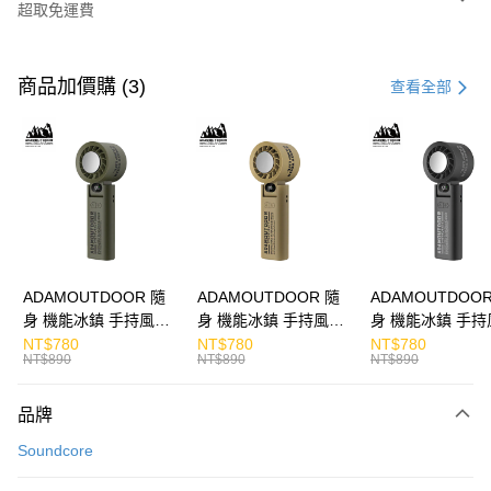
超取免運費
付款方式
信用卡一次付款
商品加價購 (3)
查看全部
LINE Pay
Apple Pay
街口支付
悠遊付
ATM付款
ADAMOUTDOOR 隨
ADAMOUTDOOR 隨
ADAMOUTDOOR
身 機能冰鎮 手持風扇
身 機能冰鎮 手持風扇
身 機能冰鎮 手持
運送方式
掛繩
掛繩
掛繩
NT$780
NT$780
NT$780
NT$890
NT$890
NT$890
付款後全家取貨
免運費
品牌
付款後7-11取貨
Soundcore
免運費