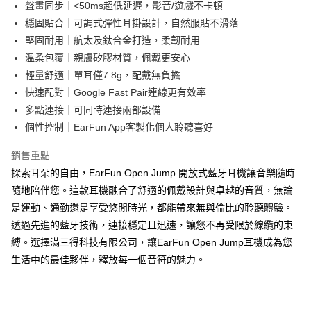
聲畫同步｜<50ms超低延遲，影音/遊戲不卡頓
穩固貼合｜可調式彈性耳掛設計，自然服貼不滑落
堅固耐用｜航太及鈦合金打造，柔韌耐用
溫柔包覆｜親膚矽膠材質，佩戴更安心
輕量舒適｜單耳僅7.8g，配戴無負擔
快速配對｜Google Fast Pair連線更有效率
多點連接｜可同時連接兩部設備
個性控制｜EarFun App客製化個人聆聽喜好
銷售重點
探索耳朵的自由，EarFun Open Jump 開放式藍牙耳機讓音樂隨時
隨地陪伴您。這款耳機融合了舒適的佩戴設計與卓越的音質，無論
是運動、通勤還是享受悠閒時光，都能帶來無與倫比的聆聽體驗。
透過先進的藍牙技術，連接穩定且迅速，讓您不再受限於線纜的束
縛。選擇滿三得科技有限公司，讓EarFun Open Jump耳機成為您
生活中的最佳夥伴，釋放每一個音符的魅力。