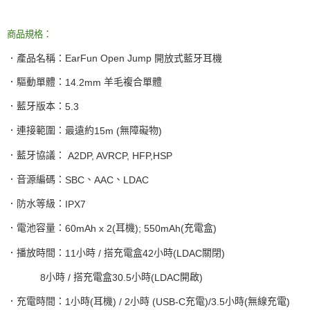
商品規格：
．產品名稱：
EarFun Open Jump
開放式藍牙耳機
．驅動單體：
羊毛複合單體
14.2mm
．藍牙版本：
5.3
．連接範圍：最遠約
無障礙物
15m (
)
．藍牙協議：
A2DP, AVRCP, HFP,HSP
．音源編碼：
、
、
SBC
AAC
LDAC
．防水等級：
IPX7
．電池容量：
耳機
充電盒
60mAh x 2(
); 550mAh(
)
．播放時間：
小時
搭充電盒
小時
關閉
11
/
42
(LDAC
)
小時
搭充電盒
小時
開啟
8
/
30.5
(LDAC
)
．充電時間：
小時
耳機
小時
充電
小時
無線充電
1
(
) / 2
(USB-C
)/3.5
(
)