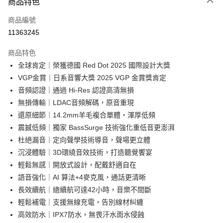
商品特色
宅配
每筆NT$130，滿NT$399(含以上)免運費
商品編號
11363245
商品特色
全球肯定｜榮獲德國 Red Dot 2025 國際設計大獎
VGP金賞｜日系音響大獎 2025 VGP 金賞獎肯定
音頻認證｜通過 Hi-Res 認證高清無損
無損傳輸｜LDAC音頻解碼，原音重現
還原細節｜14.2mm羊毛複合單體，渾厚低頻
震撼低頻｜獨家 BassSurge 技術強化重低音更澎湃
杜絕漏音｜定向聲學技術導音，聲場更立體
沉浸體驗｜3D環繞音效技術，打造聽覺饗宴
輕鬆無感｜開放式設計，配戴舒適自在
語音強化｜AI 算法+4麥克風，通話更清晰
長效續航｜總續航可達42小時，音樂不間斷
輕鬆補電｜支援無線充電，告別線材糾纏
高效防水｜IPX7防水，無畏汗水雨水侵蝕