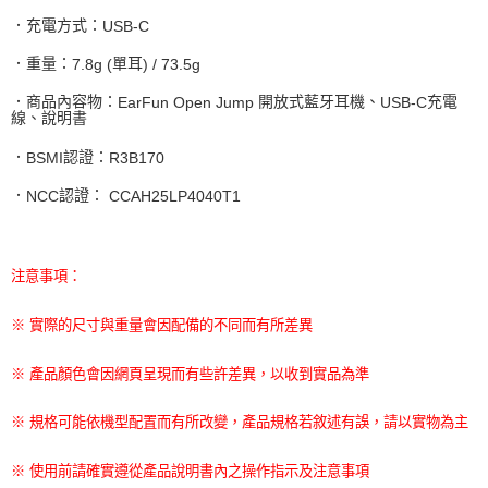
．充電方式：
USB-C
．重量：
單耳
7.8g (
) / 73.5g
．商品內容物：
開放式藍牙耳機、
充電
EarFun Open Jump
USB-C
線、說明書
．
認證：
BSMI
R3B170
．
認證：
NCC
CCAH25LP4040T1
注意事項：
※ 實際的尺寸與重量會因配備的不同而有所差異
※ 產品顏色會因網頁呈現而有些許差異，以收到實品為準
※ 規格可能依機型配置而有所改變，產品規格若敘述有誤，請以實物為主
※ 使用前請確實遵從產品說明書內之操作指示及注意事項