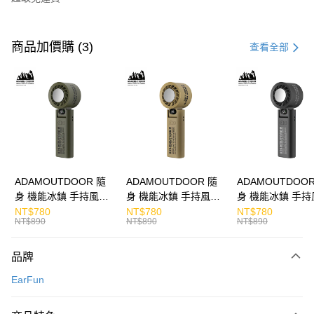
付款方式
信用卡一次付款
商品加價購 (3)
查看全部
LINE Pay
Apple Pay
街口支付
悠遊付
ATM付款
ADAMOUTDOOR 隨
ADAMOUTDOOR 隨
ADAMOUTDOOR
身 機能冰鎮 手持風扇
身 機能冰鎮 手持風扇
身 機能冰鎮 手持
運送方式
掛繩
掛繩
掛繩
NT$780
NT$780
NT$780
NT$890
NT$890
NT$890
付款後全家取貨
免運費
品牌
付款後7-11取貨
EarFun
免運費