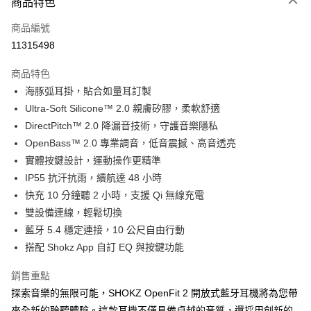
商品特色
宅配
每筆NT$130，滿NT$399(含以上)免運費
商品編號
11315498
商品特色
海豚弧耳掛，貼合如量耳訂製
Ultra-Soft Silicone™ 2.0 親膚矽膠，柔軟舒適
DirectPitch™ 2.0 降漏音技術，守護音樂隱私
OpenBass™ 2.0 專業調音，低音震撼、高音透亮
實體按鍵設計，運動操作更精準
IP55 抗汗抗雨，續航達 48 小時
快充 10 分鐘聽 2 小時，支援 Qi 無線充電
雙設備連線，輕鬆切換
藍牙 5.4 穩定連接，10 公尺自由行動
搭配 Shokz App 自訂 EQ 與按鍵功能
銷售重點
探索音樂的無限可能，SHOKZ OpenFit 2 開放式藍牙耳機將為您帶
來全新的聆聽體驗。這款耳機不僅具備卓越的音質，還採用創新的