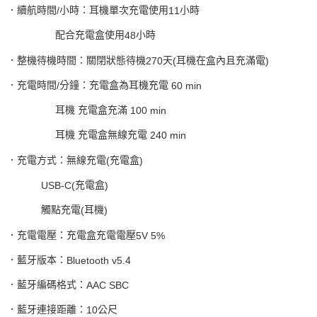
．續航時間
小時：耳機單次充電使用
小時
/
11
配合充電盒使用
小時
48
．整機待機時間：關閉狀態待機
天
耳機在盒內且充滿電
270
(
)
．充電時間
分鐘：充電盒為耳機充電
/
60 min
耳機
充電盒充滿
100 min
耳機
充電盒無線充電
240 min
．充電方式：無線充電
充電盒
(
)
充電盒
USB-C(
)
觸點充電
耳機
(
)
．充電電壓：充電盒充電電壓
5V 5%
．藍牙版本：
Bluetooth v5.4
．藍牙編碼格式：
AAC SBC
．藍牙連接距離：
公尺
10