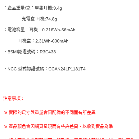
：產品重量
克：單隻耳機
/
:9.4g
充電盒
耳機
:74.8g
：電池容量：耳機：
0.216Wh-56mAh
耳機盒：
2.31Wh-600mAh
．
認證號碼：
BSMI
R3C433
．
型式認證號碼：
NCC
CCAN24LP1181T4
注意事項：
※ 實際的尺寸與重量會因配備的不同而有所差異
※ 產品顏色會因網頁呈現而有些許差異，以收到實品為準