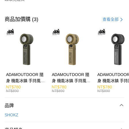
付款方式
信用卡一次付款
商品加價購 (3)
查看全部
LINE Pay
Apple Pay
街口支付
悠遊付
ATM付款
ADAMOUTDOOR 隨
ADAMOUTDOOR 隨
ADAMOUTDOOR
身 機能冰鎮 手持風扇
身 機能冰鎮 手持風扇
身 機能冰鎮 手持
運送方式
掛繩
掛繩
掛繩
NT$780
NT$780
NT$780
NT$890
NT$890
NT$890
付款後全家取貨
免運費
品牌
付款後7-11取貨
SHOKZ
免運費