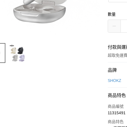
數量
付款與運
超取免運
付款方式
品牌
信用卡一
SHOKZ
LINE Pay
商品特色
Apple Pay
商品編號
街口支付
11315491
商品特色
悠遊付