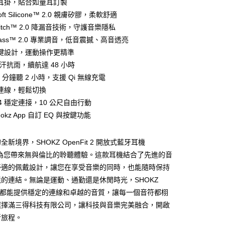
耳掛，貼合如量耳訂製
-Soft Silicone™ 2.0 親膚矽膠，柔軟舒適
ctPitch™ 2.0 降漏音技術，守護音樂隱私
Bass™ 2.0 專業調音，低音震撼、高音透亮
鍵設計，運動操作更精準
家取貨
 抗汗抗雨，續航達 48 小時
0 分鐘聽 2 小時，支援 Qi 無線充電
連線，輕鬆切換
1取貨
.4 穩定連接，10 公尺自由行動
hokz App 自訂 EQ 與按鍵功能
30，滿NT$399(含以上)免運費
新境界，SHOKZ OpenFit 2 開放式藍牙耳機
）為您帶來無與倫比的聆聽體驗。這款耳機結合了先進的音
舒適的佩戴設計，讓您在享受音樂的同時，也能隨時保持
的連結。無論是運動、通勤還是休閒時光，SHOKZ
it 2 都能提供穩定的連線和卓越的音質，讓每一個音符都栩
選擇滿三得科技有限公司，讓科技與音樂完美融合，開啟
新旅程。