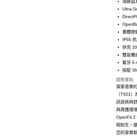
海豚弧
ATM付款
Ultra
Dire
Open
運送方式
實體按
付款後全
IP55
免運費
快充 1
雙設備
付款後7-1
藍牙 5
免運費
搭配 S
宅配
銷售重點
每筆NT$1
探索音樂的全
（T921
訊技術與
與周遭環境
OpenF
栩如生。
您的音樂