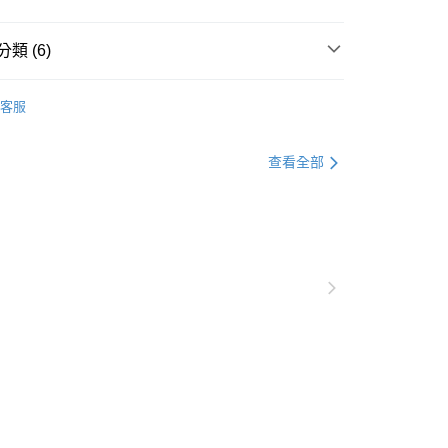
類 (6)
推薦
客服
查看全部
👂 開放耳朵｜全天候舒適配戴
▶️ 藍牙耳機
💰 5000元 以上