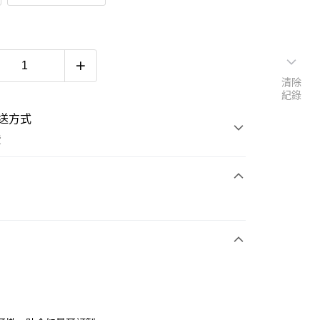
清除
紀錄
送方式
費
次付款