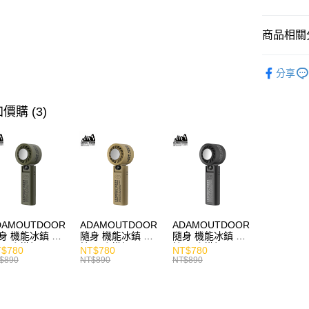
商品相關分
人氣商品
分享
快速選購
耳機專區
價購 (3)
主題分類
商品分類
價格區分
DAMOUTDOOR
ADAMOUTDOOR
ADAMOUTDOOR
身 機能冰鎮 手
隨身 機能冰鎮 手
隨身 機能冰鎮 手
風扇 掛繩
持風扇 掛繩
持風扇 掛繩
$780
NT$780
NT$780
$890
NT$890
NT$890