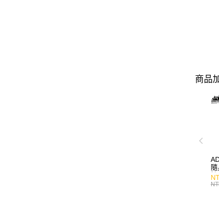
商品加
A
隨
持
NT
NT