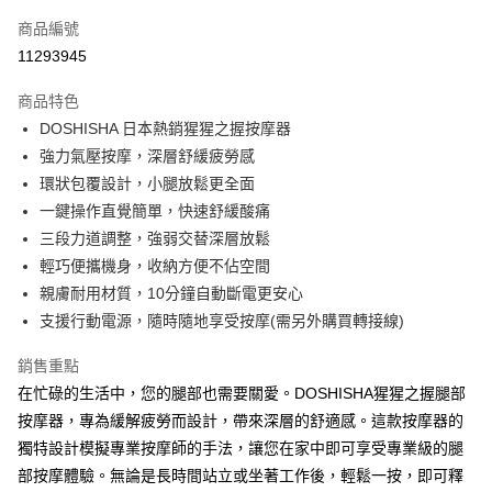
每筆NT$130，滿NT$399(含以上)免運費
商品編號
11293945
商品特色
DOSHISHA 日本熱銷猩猩之握按摩器
強力氣壓按摩，深層舒緩疲勞感
環狀包覆設計，小腿放鬆更全面
一鍵操作直覺簡單，快速舒緩酸痛
三段力道調整，強弱交替深層放鬆
輕巧便攜機身，收納方便不佔空間
親膚耐用材質，10分鐘自動斷電更安心
支援行動電源，隨時隨地享受按摩(需另外購買轉接線)
銷售重點
在忙碌的生活中，您的腿部也需要關愛。DOSHISHA猩猩之握腿部
按摩器，專為緩解疲勞而設計，帶來深層的舒適感。這款按摩器的
獨特設計模擬專業按摩師的手法，讓您在家中即可享受專業級的腿
部按摩體驗。無論是長時間站立或坐著工作後，輕鬆一按，即可釋