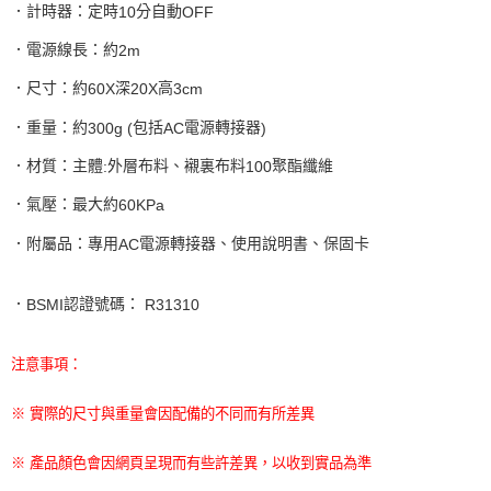
．計時器：定時
分自動
10
OFF
．電源線長：約
2m
．尺寸：約
深
高
60X
20X
3cm
．重量：約
包括
電源轉接器
300g (
AC
)
．材質：主體
外層布料、襯裏布料
聚酯纖維
:
100
．氣壓：最大約
60KPa
．附屬品：專用
電源轉接器、使用說明書、保固卡
AC
．
認證號碼：
BSMI
R31310
注意事項：
※ 實際的尺寸與重量會因配備的不同而有所差異
※ 產品顏色會因網頁呈現而有些許差異，以收到實品為準