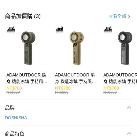
付款方式
信用卡一次付款
商品加價購 (3)
查看全部
LINE Pay
Apple Pay
街口支付
悠遊付
ATM付款
ADAMOUTDOOR 隨
ADAMOUTDOOR 隨
ADAMOUTDOOR
身 機能冰鎮 手持風扇
身 機能冰鎮 手持風扇
身 機能冰鎮 手持
運送方式
掛繩
掛繩
掛繩
NT$780
NT$780
NT$780
NT$890
NT$890
NT$890
付款後全家取貨
免運費
品牌
付款後7-11取貨
DOSHISHA
免運費
商品特色
宅配