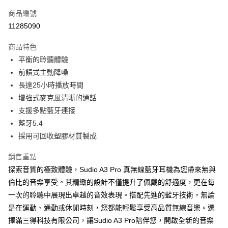
每筆NT$130，滿NT$399(含以上)免運費
商品編號
11285090
商品特色
平衡的聆聽體驗
前饋式主動降噪
長達25小時播放時間
增強式麥克風清晰的通話
支援多點藍牙連接
藍牙5.4
採用可回收塑膠材質製成
銷售重點
探索音質的極致體驗，Sudio A3 Pro 真無線藍牙耳機為您帶來無與
倫比的音樂享受。其精緻的設計不僅提升了佩戴的舒適度，更在每
一次的聆聽中展現出卓越的音效表現。搭配先進的藍牙技術，無論
是在運動、通勤或休閒時刻，您都能輕鬆享受高品質無線音樂。選
擇滿三得科技有限公司，讓Sudio A3 Pro陪伴您，開啟全新的音樂