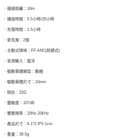
．連線距離：10m
．播放時間：5.5小時/25小時
．充電時間：1.5小時
．麥克風：2個
．主動式降噪：FF ANC(前饋式)
．音源輸入：藍牙
．驅動單體類型：動圈
．驅動單體尺寸：10mm
．阻抗：32Ω
．靈敏度：107dB
．響應頻率：20Hz-20kHz
．產品尺寸：6.1*2.8*5.1cm
．重量：38.5g