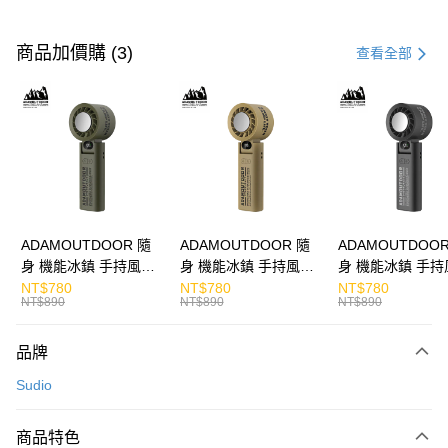
付款方式
信用卡一次付款
商品加價購 (3)
查看全部
LINE Pay
Apple Pay
街口支付
悠遊付
ATM付款
ADAMOUTDOOR 隨
ADAMOUTDOOR 隨
ADAMOUTDOOR
身 機能冰鎮 手持風扇
身 機能冰鎮 手持風扇
身 機能冰鎮 手持
運送方式
掛繩
掛繩
掛繩
NT$780
NT$780
NT$780
NT$890
NT$890
NT$890
付款後全家取貨
免運費
品牌
付款後7-11取貨
Sudio
免運費
商品特色
宅配