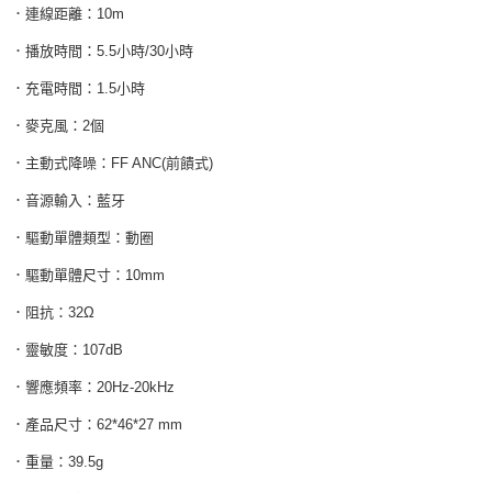
．連線距離：10m
．播放時間：5.5小時/30小時
．充電時間：1.5小時
．麥克風：2個
．主動式降噪：FF ANC(前饋式)
．音源輸入：藍牙
．驅動單體類型：動圈
．驅動單體尺寸：10mm
．阻抗：32Ω
．靈敏度：107dB
．響應頻率：20Hz-20kHz
．產品尺寸：62*46*27 mm
．重量：39.5g