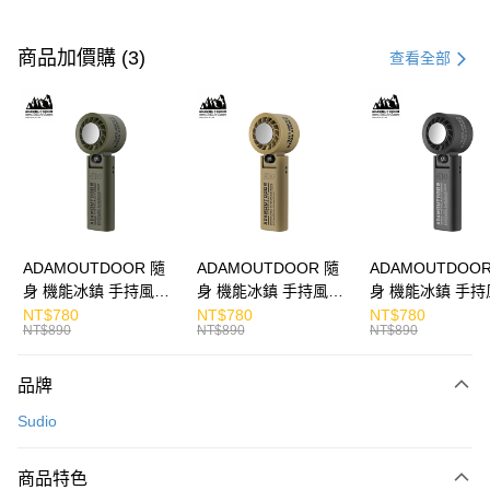
付款方式
信用卡一次付款
商品加價購 (3)
查看全部
LINE Pay
Apple Pay
街口支付
悠遊付
ATM付款
ADAMOUTDOOR 隨
ADAMOUTDOOR 隨
ADAMOUTDOOR
身 機能冰鎮 手持風扇
身 機能冰鎮 手持風扇
身 機能冰鎮 手持
運送方式
掛繩
掛繩
掛繩
NT$780
NT$780
NT$780
NT$890
NT$890
NT$890
付款後全家取貨
免運費
品牌
付款後7-11取貨
Sudio
免運費
商品特色
宅配