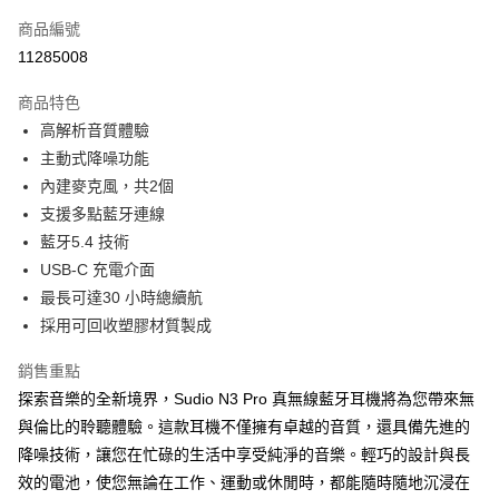
每筆NT$130，滿NT$399(含以上)免運費
商品編號
11285008
商品特色
高解析音質體驗
主動式降噪功能
內建麥克風，共2個
支援多點藍牙連線
藍牙5.4 技術
USB-C 充電介面
最長可達30 小時總續航
採用可回收塑膠材質製成
銷售重點
探索音樂的全新境界，Sudio N3 Pro 真無線藍牙耳機將為您帶來無
與倫比的聆聽體驗。這款耳機不僅擁有卓越的音質，還具備先進的
降噪技術，讓您在忙碌的生活中享受純淨的音樂。輕巧的設計與長
效的電池，使您無論在工作、運動或休閒時，都能隨時隨地沉浸在