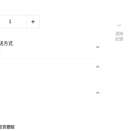
清除
紀錄
送方式
費
次付款
音質體驗