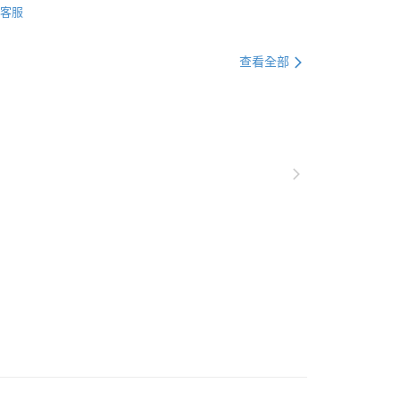
客服
查看全部
▶️ 藍牙耳機
💰2000元 ▶️ 3000元