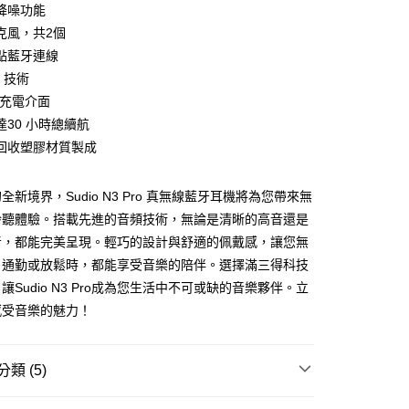
降噪功能
克風，共2個
點藍牙連線
4 技術
家取貨
C 充電介面
達30 小時總續航
回收塑膠材質製成
1取貨
全新境界，Sudio N3 Pro 真無線藍牙耳機將為您帶來無
聆聽體驗。搭載先進的音頻技術，無論是清晰的高音還是
30，滿NT$399(含以上)免運費
音，都能完美呈現。輕巧的設計與舒適的佩戴感，讓您無
、通勤或放鬆時，都能享受音樂的陪伴。選擇滿三得科技
讓Sudio N3 Pro成為您生活中不可或缺的音樂夥伴。立
感受音樂的魅力！
類 (5)
推薦