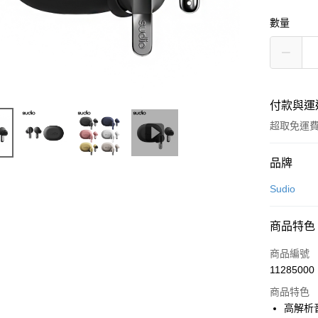
數量
付款與運
超取免運
付款方式
品牌
信用卡一
Sudio
LINE Pay
商品特色
Apple Pay
商品編號
街口支付
11285000
商品特色
悠遊付
高解析