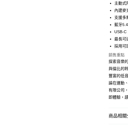
ATM付款
主動式
內建麥
支援多
運送方式
藍牙5.
付款後全
USB-
免運費
最長可
採用可
付款後7-1
銷售重點
免運費
探索音樂的
宅配
與倫比的
每筆NT$1
豐富的低
論在運動
有限公司，
即體驗，
商品相關分
人氣商品