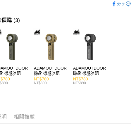
分享
快速選購
耳機專區
價購 (3)
商品分類
價格區分
DAMOUTDOOR
ADAMOUTDOOR
ADAMOUTDOOR
身 機能冰鎮 手
隨身 機能冰鎮 手
隨身 機能冰鎮 手
風扇 掛繩
持風扇 掛繩
持風扇 掛繩
$780
NT$780
NT$780
$890
NT$890
NT$890
說明
相關推薦