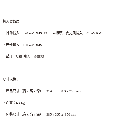
輸入靈敏度：
．輔助輸入：
（
接頭）麥克風輸入：
370 mV RMS
3.5 mm
20 mV RMS
．吉他輸入：
100 mV RMS
．藍牙／
輸入：
USB
-9dBFS
尺寸規格：
．產品尺寸（寬
高
深）：
x
x
319.5 x 338.6 x 263 mm
．淨重：
6.4 kg
．包裝尺寸（寬
高
深）：
x
x
385 x 365 x 350 mm