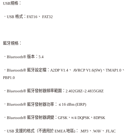
規格：
USB
．
格式：
、
USB
FAT16
FAT32
藍牙規格：
．
版本：
®
Bluetooth
5.4
．
藍牙設定檔：
、
、
、
®
Bluetooth
A2DP V1.4
AVRCP V1.6(SW)
TMAP1.0
PBP1.0
．
藍牙發射器頻率範圍：
®
Bluetooth
2.402GHZ~2.4835GHZ
．
®
藍牙發射器功率：
≤
16 dBm (EIRP)
Bluetooth
．
藍牙發射器調變：
、π
、
®
Bluetooth
GFSK
/4 DQPSK
8DPSK
．
支援的格式（不適用於
地區
：
、
、
USB
EMEA
)
.MP3
.WAV
.FLAC