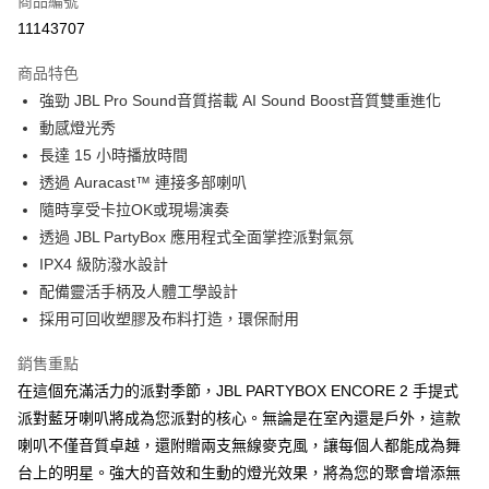
商品編號
11143707
商品特色
強勁 JBL Pro Sound音質搭載 AI Sound Boost音質雙重進化
動感燈光秀
長達 15 小時播放時間
透過 Auracast™ 連接多部喇叭
隨時享受卡拉OK或現場演奏
透過 JBL PartyBox 應用程式全面掌控派對氣氛
IPX4 級防潑水設計
配備靈活手柄及人體工學設計
採用可回收塑膠及布料打造，環保耐用
銷售重點
在這個充滿活力的派對季節，JBL PARTYBOX ENCORE 2 手提式
派對藍牙喇叭將成為您派對的核心。無論是在室內還是戶外，這款
喇叭不僅音質卓越，還附贈兩支無線麥克風，讓每個人都能成為舞
台上的明星。強大的音效和生動的燈光效果，將為您的聚會增添無