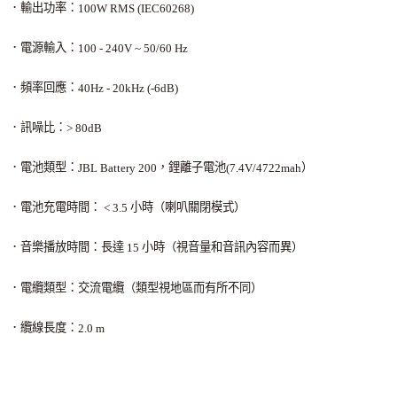
．輸出功率：
100W RMS (IEC60268)
．電源輸入：
100 - 240V ~ 50/60 Hz
．頻率回應：
40Hz - 20kHz (-6dB)
．訊噪比：
> 80dB
．電池類型：
，鋰離子電池
）
JBL Battery 200
(7.4V/4722mah
．電池充電時間：
小時（喇叭關閉模式）
< 3.5
．音樂播放時間：長達
小時（視音量和音訊內容而異）
15
．電纜類型：交流電纜（類型視地區而有所不同）
．纜線長度：
2.0 m