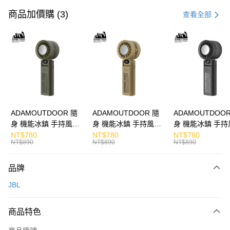
信用卡一次付款
商品加價購 (3)
查看全部
LINE Pay
Apple Pay
街口支付
悠遊付
ATM付款
ADAMOUTDOOR 隨
ADAMOUTDOOR 隨
ADAMOUTDOOR
身 機能冰鎮 手持風扇
身 機能冰鎮 手持風扇
身 機能冰鎮 手持
運送方式
掛繩
掛繩
掛繩
NT$780
NT$780
NT$780
NT$890
NT$890
NT$890
宅配
每筆NT$130，滿NT$399(含以上)免運費
品牌
JBL
商品特色