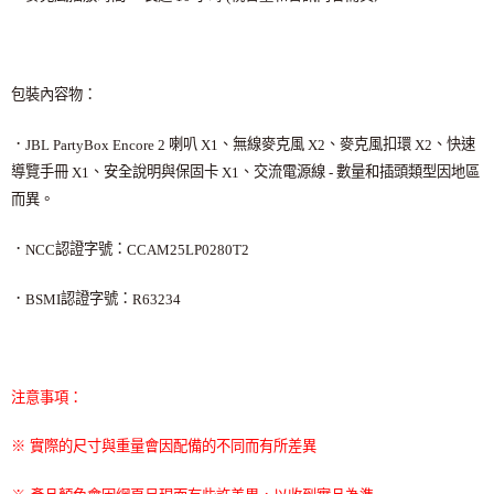
包裝內容物：
．
喇叭
、無線麥克風
、麥克風扣環
、快速
JBL PartyBox Encore 2
X1
X2
X2
導覽手冊
、安全說明與保固卡
、交流電源線
數量和插頭類型因地區
X1
X1
-
而異。
．
認證字號：
NCC
CCAM25LP0280T2
．
認證字號：
BSMI
R63234
注意事項：
※ 實際的尺寸與重量會因配備的不同而有所差異