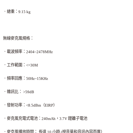
．總重：
9.15 kg
無線麥克風規格：
．載波頻率：
2404~2478MHz
．工作範圍：
<=30M
．頻率回應：
50Hz~15KHz
．雜訊比：
>59dB
．發射功率：
（
）
<8.5dBm
EIRP
．麥克風充電式電池：
，
鋰離子電池
240mAh
3.7V
．麥克風播放時間： 長達
小時
視音量和音訊內容而異）
10
(