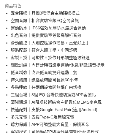
商品特色
混合降噪｜具備3種混合主動降噪模式
空間音訊｜相容實驗室級EQ空間音訊
運動防水｜IP66強效防塵防水最適合運動
出色音效｜提供實驗室等級高解析音效
滑動觸控｜大觸控區操作簡易，直覺好上手
服貼配戴｜符合人體工學，牢固舒適
客製耳掛｜可塑性耳掛依耳形調整極致舒適
間歇訓練｜內建計時器設定運動/休息/組數語音提示
低音增強｜澎派低音助提升運動士氣
持久續航｜總播放時間可長達60小時
多點連線｜任兩個設備間無縫自由切換
三組音場｜3組 EQ 音場快速切換或APP客製化
清晰通話｜AI降噪技術結合４組數位MEMS麥克風
快速配對｜支援Google Fast Pair(適用Android)
多元充電｜支援Type-C及無線充電
聽力保護｜APP可調整最大音量，保護耳朵
客製模式｜可透過APP切換音樂/電影低延遲模式