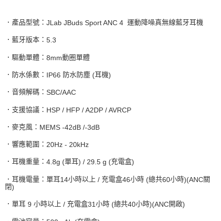
．產品型號：
運動降噪真無線藍牙耳機
JLab JBuds Sport ANC 4
．藍牙版本：
5.3
．驅動單體：
動圈單體
8mm
．防水係數：
防水防塵
耳機
IP66
(
)
．音頻解碼：
SBC/AAC
．支援協議：
HSP / HFP / A2DP / AVRCP
．麥克風：
MEMS -42dB /-3dB
．響應範圍：
20Hz - 20kHz
．耳機重量：
單耳
充電盒
4.8g (
) / 29.5 g (
)
．耳機電量：單耳
小時以上
充電盒
小時
總共
小時
關
14
/
46
(
60
)(ANC
閉
)
．單耳
小時以上
充電盒
小時
總共
小時
開啟
9
/
31
(
40
)(ANC
)