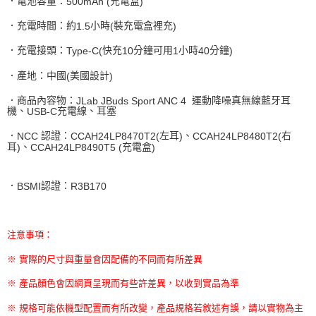
．電池容量：
充電盒
500mAh (
)
．充電時間：約
小時
裝充電盒裡充
1.5
(
)
．充電接頭：
快充
分鐘可用
小時
分鐘
Type-C(
10
1
40
)
．產地：中國
美國設計
(
)
．商品內容物：
運動降噪真無線藍牙耳
JLab JBuds Sport ANC 4
機、
充電線、耳塞
USB-C
．
認證：
左耳
、
右
NCC
CCAH24LP8470T2(
)
CCAH24LP8480T2(
耳
、
充電盒
)
CCAH24LP8490T5 (
)
．
認證：
BSMI
R3B170
注意事項：
※ 實際的尺寸與重量會因配備的不同而有所差異
※ 產品顏色會因網頁呈現而有些許差異，以收到實品為準
※ 規格可能依機型配置而有所改變，產品規格若敘述有誤，請以實物為主