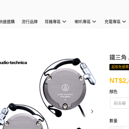
快速選購
流行品牌
耳機專區
喇叭專區
充電專區
鐵三角 
超取免運費
NT$2,
顏色
鋁金屬
數量