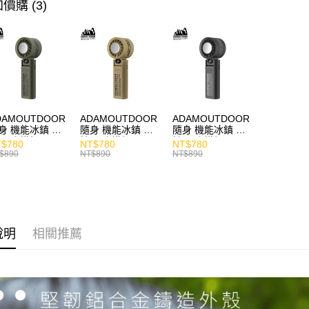
耳機專區
價購 (3)
商品分類
主題分類
價格區分
DAMOUTDOOR
ADAMOUTDOOR
ADAMOUTDOOR
身 機能冰鎮 手
隨身 機能冰鎮 手
隨身 機能冰鎮 手
風扇 掛繩
持風扇 掛繩
持風扇 掛繩
$780
NT$780
NT$780
$890
NT$890
NT$890
說明
相關推薦