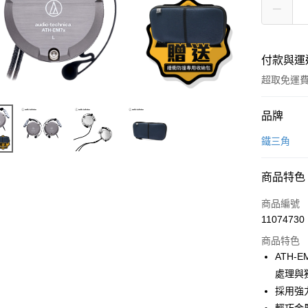
付款與運
超取免運
付款方式
品牌
信用卡一
鐵三角
LINE Pay
商品特色
Apple Pay
商品編號
街口支付
11074730
商品特色
悠遊付
ATH
ATM付款
處理與
採用強