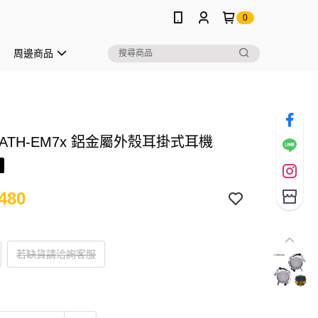
0
周邊商品
ATH-EM7x 鋁金屬外殼耳掛式耳機
480
若缺貨請洽詢客服