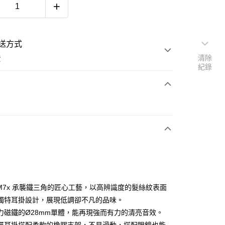
送方式
清除
費
紀錄
次付款
-EM7x 承襲鐵三角的匠心工藝，以高辨識度的髮絲紋表面
獨特耳掛設計，展現低調卻不凡的品味。
力磁鐵的Ø28mm單體，能再現強而有力的清亮音效。