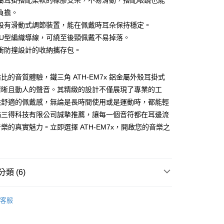
屬耳掛搭配柔軟的橡膠支架，不易滑動，搭配眼鏡也能
負擔。
家取貨
設有滑動式調節裝置，能在佩戴時耳朵保持穩定。
m長U型編織導線，可繞至後頸佩戴不易掉落。
衝防撞設計的收納攜存包。
1取貨
比的音質體驗，鐵三角 ATH-EM7x 鋁金屬外殼耳掛式
清晰且動人的聲音。其精緻的設計不僅展現了專業的工
30，滿NT$399(含以上)免運費
供舒適的佩戴感，無論是長時間使用或是運動時，都能輕
滿三得科技有限公司誠摯推薦，讓每一個音符都在耳邊流
樂的真實魅力。立即選擇 ATH-EM7x，開啟您的音樂之
類 (6)
推薦
客服