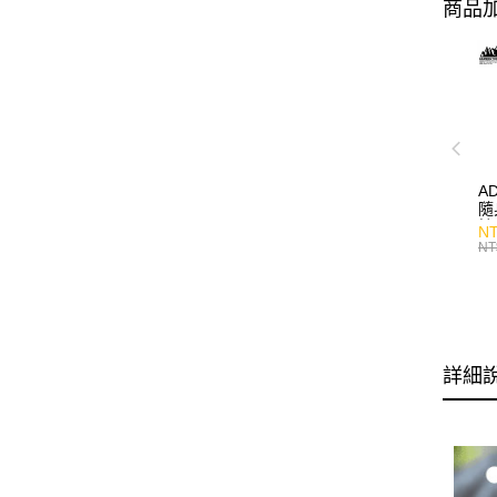
商品加
A
隨
持
NT
NT
詳細