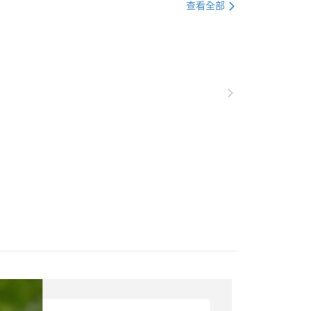
查看全部
▶️ 有線耳機
🏯 鐵三角｜來自日本帶來感動
💰2000元 ▶️ 3000元