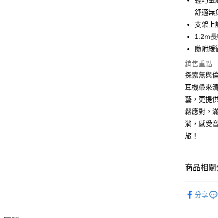
輕巧金
運送方式
舒適無
付款後全
支架上
免運費
1.2
隨附緩
付款後7-1
銷售重點
免運費
探索無與倫
宅配
耳機帶來
每筆NT$1
藝，更提
鬆應對。
淌，感受音
旅！
商品相關分
人氣商品
分享
快速選購