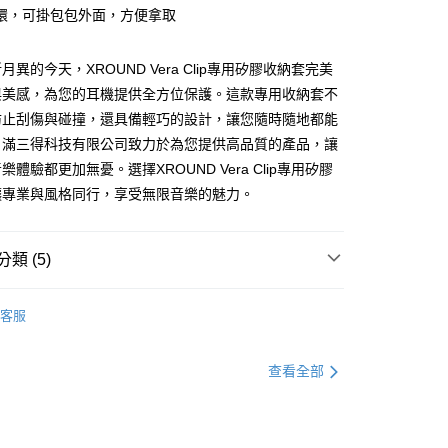
環，可掛包包外面，方便拿取
異的今天，XROUND Vera Clip專用矽膠收納套完美
與美感，為您的耳機提供全方位保護。這款專用收納套不
防止刮傷與碰撞，還具備輕巧的設計，讓您隨時隨地都能
家取貨
。滿三得科技有限公司致力於為您提供高品質的產品，讓
體驗都更加無憂。選擇XROUND Vera Clip專用矽膠
1取貨
讓專業與風格同行，享受無限音樂的魅力。
類 (5)
30，滿NT$399(含以上)免運費
推薦
客服
查看全部
▶️ 其他配件
💰1000以下