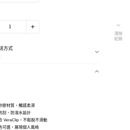
清除
紀錄
送方式
費
次付款
矽膠材質，觸感柔滑
防刮、防潑水設計
 VeraClip，不鬆脫不滑動
色可選，展現個人風格