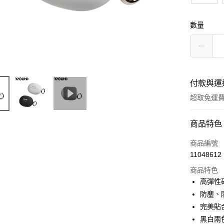
數量
付款與運
超取免運
付款方式
商品特色
信用卡一
商品編號
11048612
LINE Pay
商品特色
Apple Pay
高彈性
防塵、
街口支付
完美貼合
悠遊付
黑白兩