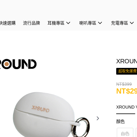
快速選購
流行品牌
耳機專區
喇叭專區
充電專區
XROUN
超取免運費
NT$399
NT$2
XROUND
顏色
白色