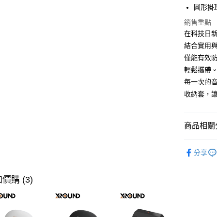
圓形掛
ATM付款
銷售重點
在科技日新月
運送方式
結合實用
僅能有效
付款後全
輕鬆攜帶
免運費
每一次的音樂
付款後7-1
收納套，
免運費
宅配
商品相關分
每筆NT$1
人氣商品
分享
快速選購
周邊商品
價購 (3)
商品分類
價格區分