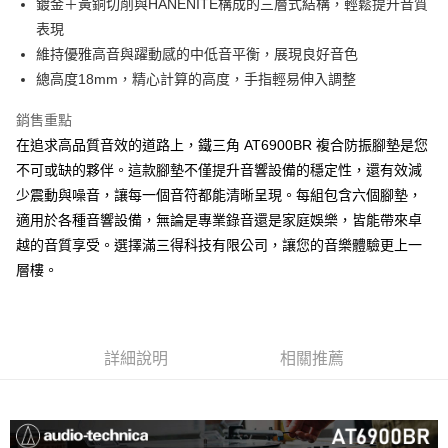
鍍金＋黃銅切削與HANENITE構成的三層式結構，輕鬆提升音質
表現
維持優雅高音與躍動感的中低音平衡，展現良好音色
總高度18mm，精心計算的高度，手指輕易伸入調整
銷售重點
在追求高品質音效的道路上，鐵三角 AT6900BR 複合防振腳墊是您
不可或缺的夥伴。這款腳墊不僅提升音響設備的穩定性，還有效減
少震動與噪音，讓每一個音符都能清晰呈現。每組包含六個腳墊，
適用於各種音響設備，無論是專業錄音還是家庭娛樂，皆能帶來卓
越的音質享受。選擇滿三得科技有限公司，讓您的音樂體驗更上一
層樓。
詳細說明
相關推薦