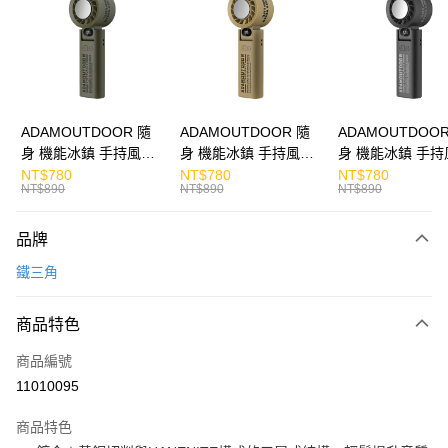
Apple Pay
街口支付
悠遊付
ATM付款
ADAMOUTDOOR 隨
ADAMOUTDOOR 隨
ADAMOUTDOOR
身 機能冰鎮 手持風扇
身 機能冰鎮 手持風扇
身 機能冰鎮 手持
運送方式
掛繩
掛繩
掛繩
NT$780
NT$780
NT$780
NT$890
NT$890
NT$890
付款後全家取貨
免運費
品牌
付款後7-11取貨
鐵三角
免運費
商品特色
宅配
每筆NT$130，滿NT$399(含以上)免運費
商品編號
11010095
商品特色