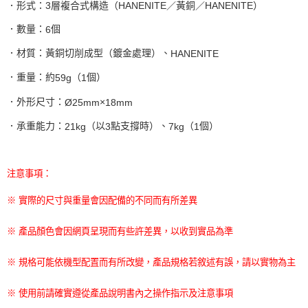
．形式：
3
層複合式構造（
HANENITE
／黃銅／
HANENITE
）
．數量：
個
6
．材質：黃銅切削成型（鍍金處理）、
HANENITE
．重量：約
（
個）
59g
1
．外形尺寸：
×
Ø25mm
18mm
．承重能力：
（以
點支撐時）、
（
個）
21kg
3
7kg
1
注意事項：
※ 實際的尺寸與重量會因配備的不同而有所差異
※ 產品顏色會因網頁呈現而有些許差異，以收到實品為準
※ 規格可能依機型配置而有所改變，產品規格若敘述有誤，請以實物為主
※ 使用前請確實遵從產品說明書內之操作指示及注意事項