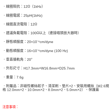
．線圈阻抗：
Ω（
）
12
1kHz
．線圈電感：
μ
25
H(1kHz)
．線圈直流電阻：
Ω
12
．建議負載電阻：
Ω以上（連接唱頭放大器時）
100
．靜態順服度：
⁻⁶
cm/dyne
20×10
．動態順服度：
⁻⁶
cm/dyne (100 Hz)
16×10
．垂直循軌角：
°
20
．外形尺寸：
×
×
H17.3mm
W16.8mm
D25.7mm
．重量：
7.6g
．附屬品：非磁性螺絲起子、清潔刷、墊片×
、安裝用螺絲（
規
2
M2.6
格
×
、
×
、
×
、
×
）、保護蓋
12.0mm
2
10.0mm
2
8.0mm
2
5.0mm
2
注意事項：