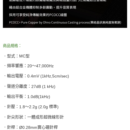
商品規格：
．型式：
MC
型
．頻率響應：
～
20
47,000Hz
．輸出電壓：
0.4mV (1kHz,5cm/sec)
．聲道分離度：
27dB (1 kHz)
．輸出平衡：
1.0dB(1kHz)
．針壓：
～
標準
1.8
2.2g (2.0g
)
．針尖形狀：一體成形超微線形針
．針桿：
實心硼針桿
Ø0.28mm