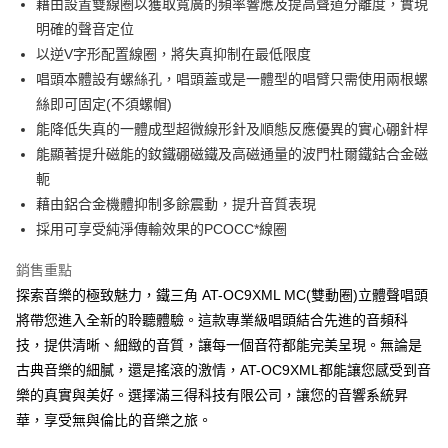
藉由設置雙線圈以獲取寬廣的頻率響應及提高聲道分離度，實現
明確的聲音定位
以逆V字形配置線圈，將失真抑制在最低限度
唱頭本體設有螺絲孔，唱頭蓋或是一體型的唱臂只需使用兩根螺
絲即可固定(不須螺帽)
能降低失真的一體成型超微線形針及順態反應優異的實心硼針桿
能顯著提升磁能的釹鐵硼磁鐵及高磁通量的波門杜爾鐵鈷合金磁
軛
藉由鋁合金機體抑制多餘震動，提升音質表現
採用可享受純淨傳輸效果的PCOCC*線圈
銷售重點
探索音樂的極致魅力，鐵三角 AT-OC9XML MC(雙動圈)立體聲唱頭
將帶您進入全新的聆聽體驗。這款專業級唱頭結合先進的音頻科
技，提供清晰、細緻的音質，讓每一個音符都能完美呈現。無論是
古典音樂的細膩，還是搖滾的激情，AT-OC9XML都能讓您感受到音
樂的真實與美好。選擇滿三得科技有限公司，讓您的音響系統昇
華，享受無與倫比的音樂之旅。