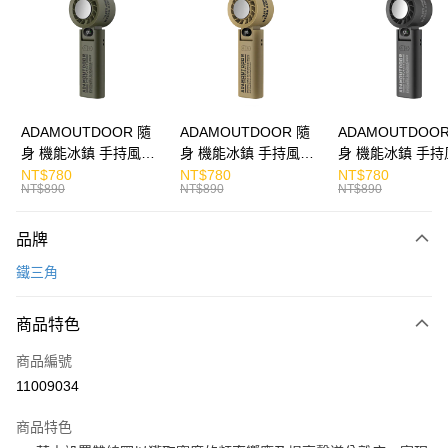
Apple Pay
街口支付
悠遊付
ATM付款
ADAMOUTDOOR 隨
ADAMOUTDOOR 隨
ADAMOUTDOOR
身 機能冰鎮 手持風扇
身 機能冰鎮 手持風扇
身 機能冰鎮 手持
運送方式
掛繩
掛繩
掛繩
NT$780
NT$780
NT$780
NT$890
NT$890
NT$890
付款後全家取貨
免運費
品牌
付款後7-11取貨
鐵三角
免運費
商品特色
宅配
每筆NT$130，滿NT$399(含以上)免運費
商品編號
11009034
商品特色