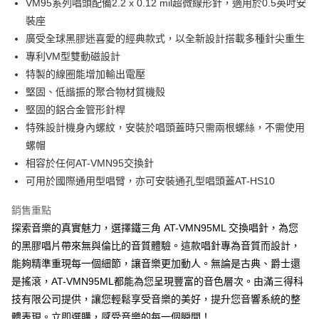
VM95系列唱頭配備2.2 x 0.12 mil超微線形針，適用於0.5英吋安
裝座
廣受全球黑膠迷喜愛的經典款式，以全新設計搭載多種針尖重生
專利VM型雙動磁設計
特製的線圈能增加輸出電壓
堅固、低諧振的聚合物材質機殼
堅固的鋁合金管形針桿
特殊設計機身內螺紋，安裝於唱頭蓋時只需兩根螺絲，不需使用
螺帽
相容於任何AT-VMN95交換針
可用於國際通用型唱臂，亦可安裝通孔型唱頭蓋AT-HS10
銷售重點
探索音樂的真實魅力，選擇鐵三角 AT-VMN95ML 交換唱針，為您
的黑膠唱片帶來無與倫比的音質體驗。這款唱針專為音質而設計，
能夠精準重現每一個細節，讓音樂更加動人。無論是古典、爵士還
是搖滾，AT-VMN95ML都能為您呈現豐富的音色層次。由滿三得科
技有限公司提供，讓您輕鬆享受音樂的美好，提升您音響系統的整
體表現。立即選購，感受音樂的每一個瞬間！