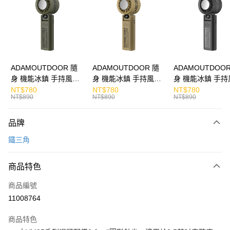
Apple Pay
街口支付
悠遊付
ATM付款
ADAMOUTDOOR 隨
ADAMOUTDOOR 隨
ADAMOUTDOOR
身 機能冰鎮 手持風扇
身 機能冰鎮 手持風扇
身 機能冰鎮 手持
運送方式
掛繩
掛繩
掛繩
NT$780
NT$780
NT$780
NT$890
NT$890
NT$890
付款後全家取貨
免運費
品牌
付款後7-11取貨
鐵三角
免運費
商品特色
宅配
每筆NT$130，滿NT$399(含以上)免運費
商品編號
11008764
商品特色