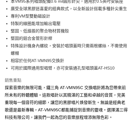
本VM95系列唱頭配備0.6 mil圓形針尖，適用於0.5英吋安裝座
廣受全球黑膠迷喜愛的經典款式，以全新設計搭載多種針尖重生
專利VM型雙動磁設計
特製的線圈能增加輸出電壓
堅固、低諧振的聚合物材質機殼
堅固的鋁合金管形針桿
特殊設計機身內螺紋，安裝於唱頭蓋時只需兩根螺絲，不需使用
螺帽
相容於任何AT-VMN95交換針
可用於國際通用型唱臂，亦可安裝通孔型唱頭蓋AT-HS10
銷售重點
探索音樂的無限可能，鐵三角 AT-VMN95C 交換唱針將為您帶來前
所未有的聆聽體驗。這款唱針以其精湛的工藝和卓越的音質，完美
重現每一個音符的細節，讓您的黑膠唱片焕發新生。無論是經典老
歌還是最新專輯，AT-VMN95C都能捕捉到音樂的靈魂。選擇滿三得
科技有限公司，讓我們一起為您的音樂旅程增添無限色彩。