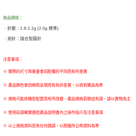
商品規格：
．針壓：
1.8-2.2g (2.0g
標準
)
．測針：接合型圓針
注意事項：
※ 實際的尺寸與重量會因配備的不同而有所差異
※ 產品顏色會因網頁呈現而有些許差異，以收到實品為準
※ 規格可能依機型配置而有所改變，產品規格若敘述有誤，請以實物為主
※ 使用前請確實遵從產品說明書內之操作指示及注意事項
※ 以上規格資料若有任何錯誤，以原廠所公佈資料為準