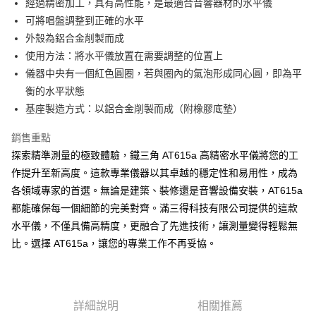
經過精密加工，具有高性能，是最適合音響器材的水平儀
可將唱盤調整到正確的水平
外殼為鋁合金削製而成
使用方法：將水平儀放置在需要調整的位置上
儀器中央有一個紅色圓圈，若與圈內的氣泡形成同心圓，即為平
衡的水平狀態
基座製造方式：以鋁合金削製而成（附橡膠底墊）
銷售重點
探索精準測量的極致體驗，鐵三角 AT615a 高精密水平儀將您的工
作提升至新高度。這款專業儀器以其卓越的穩定性和易用性，成為
各領域專家的首選。無論是建築、裝修還是音響設備安裝，AT615a
都能確保每一個細節的完美對齊。滿三得科技有限公司提供的這款
水平儀，不僅具備高精度，更融合了先進技術，讓測量變得輕鬆無
比。選擇 AT615a，讓您的專業工作不再妥協。
詳細說明
相關推薦