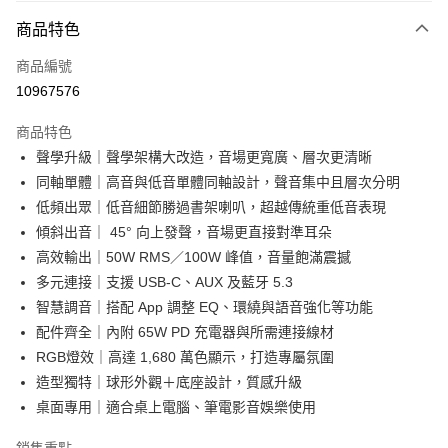
商品特色
商品編號
10967576
商品特色
聲學升級｜聲學架構大改造，音場更寬廣、層次更清晰
同軸單體｜高音與低音單體同軸設計，聲音集中且層次分明
低頻出眾｜低音細節勝過書架喇叭，超越傳統重低音表現
傾斜出音｜ 45° 向上發聲，音場更直接對準耳朵
高效輸出｜50W RMS／100W 峰值，音量飽滿震撼
多元連接｜支援 USB-C、AUX 及藍牙 5.3
智慧調音｜搭配 App 調整 EQ、環繞與語音強化等功能
配件齊全｜內附 65W PD 充電器與所需連接線材
RGB燈效｜高達 1,680 萬色顯示，打造專屬氛圍
造型獨特｜球形外觀＋底座設計，質感升級
桌面專用｜適合桌上電腦、筆電影音娛樂使用
銷售重點