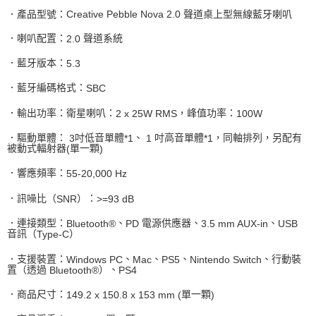
．產品型號：
Creative Pebble Nova 2.0
聲道桌上型無線藍牙喇叭
．喇叭配置：
聲道系統
2.0
．藍牙版本：
5.3
．藍牙編碼格式：
SBC
．輸出功率：衛星喇叭：
，峰值功率：
2 x 25W RMS
100W
．驅動單體：
吋低音單體
、
吋高音單體
，同軸排列，另配有
3
*1
1
*1
被動式輻射器
單一顆
(
)
．響應頻率：
55-20,000 Hz
．訊噪比（
）：
SNR
>=93 dB
．連接類型：
、
電源供應器、
、
Bluetooth®
PD
3.5 mm AUX-in
USB
音訊（
）
Type-C
．支援裝置：
、
、
、
、行動裝
Windows PC
Mac
PS5
Nintendo Switch
置（透過
）、
Bluetooth®
PS4
．商品尺寸：
單一顆
149.2 x 150.8 x 153 mm (
)