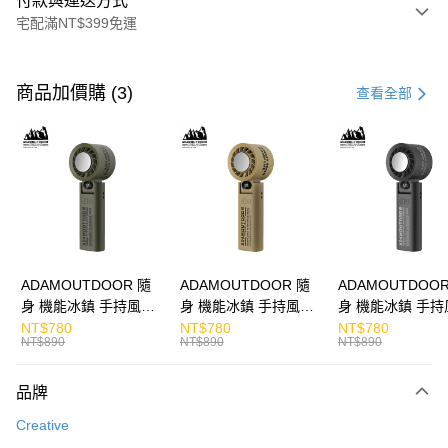
付款與運送方式
宅配滿NT$399免運
付款方式
信用卡一次付款
商品加價購 (3)
查看全部
LINE Pay
Apple Pay
街口支付
悠遊付
ATM付款
ADAMOUTDOOR 隨
ADAMOUTDOOR 隨
ADAMOUTDOOR
身 機能冰鎮 手持風扇
身 機能冰鎮 手持風扇
身 機能冰鎮 手持
運送方式
掛繩
掛繩
掛繩
NT$780
NT$780
NT$780
NT$890
NT$890
NT$890
宅配
每筆NT$130，滿NT$399(含以上)免運費
品牌
Creative