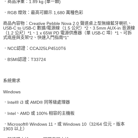
．商品淨重：
單一顆
1.89 kg (
)
．
燈效：最高可顯示
萬種色彩
RGB
1,680
商品內容物：
聲道桌上型無線藍牙喇叭、
Creative Pebble Nova 2.0
數據
電源線（
公尺）
、
音源線
USB-C to USB-C
/
1.5
*2
3.5mm AUX-in
（
公尺）
、
電源供應器（單
埠）
、可拆
1.2
*1
1 x 65W PD
USB-C
*1
式底座與支架
、快速入門指南
*2
*1"
．
認證：
NCC
CCAJ25LP4510T6
．
認證：
BSMI
T33724
系統需求
Windows
．
或
同等級處理器
Intel® i3
AMD®
．
、
或
相容的主機板
Intel
AMD
100%
．
，或
（
位元，版本
Microsoft® Windows 11
Windows 10
32/64
以上）
1903