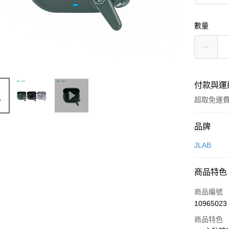
數量
付款與運
超取免運
付款方式
品牌
信用卡一
JLAB
LINE Pay
商品特色
Apple Pay
商品編號
街口支付
10965023
商品特色
悠遊付