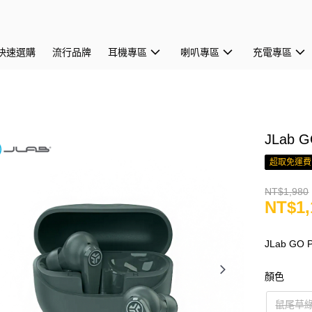
快速選購
流行品牌
耳機專區
喇叭專區
充電專區
JLab 
超取免運費
NT$1,980
NT$1,
JLab G
顏色
鼠尾草