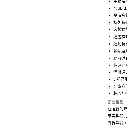
主動降噪
ATM付款
47dB
高清音
持久續航
運送方式
客製調整
付款後全
通透模式
免運費
運動防水
多點連
付款後7-1
聽力保
免運費
快速充
宅配
清晰通
每筆NT$1
3 組
充電方
輕巧舒
銷售重點
在喧囂的世界
來無與倫
外界噪音