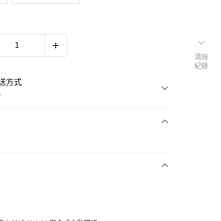
清除
紀錄
送方式
費
次付款