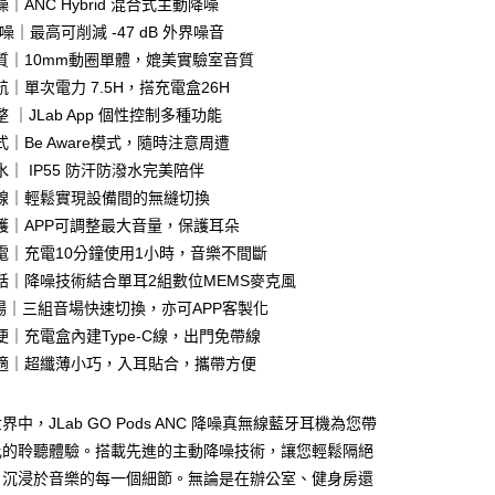
｜ANC Hybrid 混合式主動降噪
降噪｜最高可削減 -47 dB 外界噪音
質｜10mm動圈單體，媲美實驗室音質
｜單次電力 7.5H，搭充電盒26H
 ｜JLab App 個性控制多種功能
家取貨
｜Be Aware模式，隨時注意周遭
｜ IP55 防汗防潑水完美陪伴
線｜輕鬆實現設備間的無縫切換
1取貨
護｜APP可調整最大音量，保護耳朵
電｜充電10分鐘使用1小時，音樂不間斷
話｜降噪技術結合單耳2組數位MEMS麥克風
30，滿NT$399(含以上)免運費
音場｜三組音場快速切換，亦可APP客製化
便｜充電盒內建Type-C線，出門免帶線
適｜超纖薄小巧，入耳貼合，攜帶方便
中，JLab GO Pods ANC 降噪真無線藍牙耳機為您帶
比的聆聽體驗。搭載先進的主動降噪技術，讓您輕鬆隔絕
，沉浸於音樂的每一個細節。無論是在辦公室、健身房還