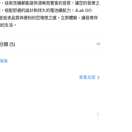
中，這款耳機都能提供清晰而豐富的音質，讓您的音樂之
。搭配舒適的設計和持久的電池續航力，JLab GO
ANC是追求品質與便利的您理想之選。立即體驗，讓音樂伴
刻的生活。
類 (5)
推薦
客服
查看全部
▶️ 藍牙耳機
💰1000元 ▶️ 2000元