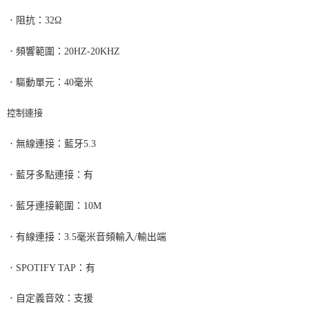
．
阻抗：
32
Ω
．
頻響範圍：
20HZ-20KHZ
．
驅動單元：
40
毫米
控制連接
．
無線連接：藍牙
5.3
．
藍牙多點連接：有
．
藍牙連接範圍：
10M
．
有線連接：
3.5
毫米音頻輸入
/
輸出端
．
SPOTIFY TAP
：有
．
自定義音效：支援