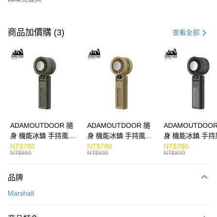
付款方式
信用卡一次付款
商品加價購 (3)
查看全部
LINE Pay
Apple Pay
街口支付
悠遊付
ATM付款
ADAMOUTDOOR 隨
ADAMOUTDOOR 隨
ADAMOUTDOOR
身 機能冰鎮 手持風扇
身 機能冰鎮 手持風扇
身 機能冰鎮 手持
運送方式
掛繩
掛繩
掛繩
NT$780
NT$780
NT$780
NT$890
NT$890
NT$890
付款後全家取貨
免運費
品牌
付款後7-11取貨
Marshall
免運費