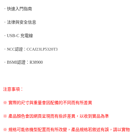
．
快速入門指南
．
法律與安全信息
．
USB-C
充電線
．
NCC
認證：
CCAJ23LP5320T3
．
BSMI
認證：
R38900
注意事項：
※ 實際的尺寸與重量會因配備的不同而有所差異
※ 產品顏色會因網頁呈現而有些許差異，以收到實品為準
※ 規格可能依機型配置而有所改變，產品規格若敘述有誤，請以實物