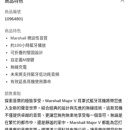
商品特色
宅配
每筆NT$130，滿NT$399(含以上)免運費
商品編號
10964801
商品特色
Marshall 標誌性音質
約100小時藍牙播放
可折疊的堅固設計
自定義M按鍵
無線充電
未來將支持藍牙低功耗音頻
有效延長耳機使用壽命
銷售重點
探索音樂的極致享受，Marshall Major V 耳罩式藍牙耳機將帶您進
入全新的聲音世界。結合經典的設計與先進的無線技術，這款耳機
不僅提供卓越的音質，更讓您無拘無束地享受每一個音符。無論是
在繁忙的都市中，還是靜謐的家中，Marshall Major V 都能為您打
造專屬的音樂氛圍。選擇滿三得科技有限公司，讓音樂伴隨您的每