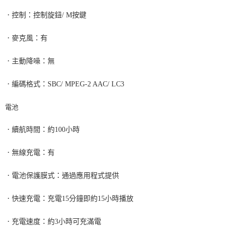
．
控制：控制旋鈕
/ M
按鍵
．
麥克風：有
．
主動降噪：無
．
編碼格式：
SBC/ MPEG-2 AAC/ LC3
電池
．
續航時間：約
100
小時
．
無線充電：有
．
電池保護膜式：通過應用程式提供
．
快速充電：充電
15
分鐘即約
15
小時播放
．
充電速度：約
3
小時可充滿電