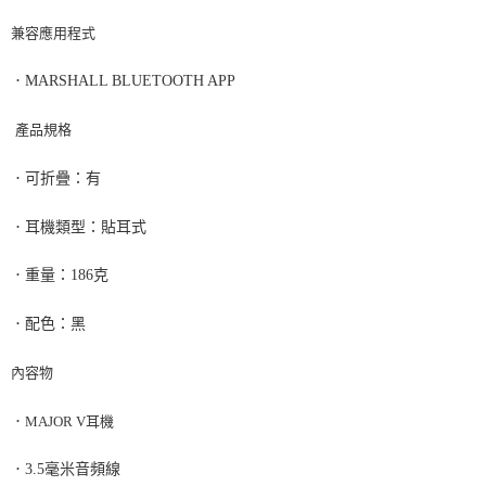
兼容應用程式
．
MARSHALL BLUETOOTH APP
產品規格
．
可折疊：有
．
耳機類型：貼耳式
．
重量：
186
克
．
配色：黑
內容物
．
MAJOR V
耳機
．
3.5
毫米音頻線