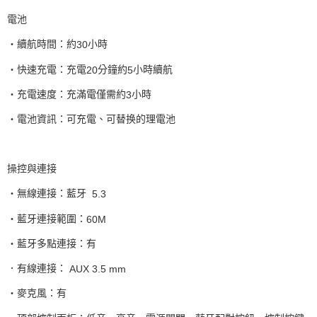
電池
‧續航時間：約
小時
30
‧快速充電：充電
分鐘約
小時續航
20
5
‧充電速度：充滿電僅需約
小時
3
‧電池資訊：可充電、可替换的理電池
操控與連接
‧無線連接：藍牙
5.3
‧藍牙連接範圍：
60M
‧藍牙多點連接：有
．有線連接：
AUX 3.5 mm
‧麥克風：有