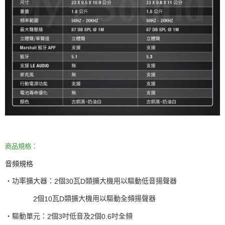
商品規格：
音頻規格
‧功率擴大器：
個
瓦
類擴大機用以驅動低音揚聲器
2
30
D
個
瓦
類擴大機用以驅動全頻揚聲器
2
10
D
‧驅動單元：
個
吋低音及
個
吋全頻
2
3
2
0.6