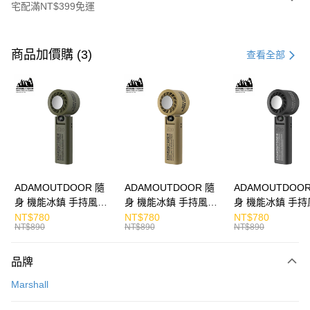
宅配滿NT$399免運
付款方式
信用卡一次付款
商品加價購 (3)
查看全部
LINE Pay
Apple Pay
街口支付
悠遊付
ATM付款
ADAMOUTDOOR 隨
ADAMOUTDOOR 隨
ADAMOUTDOOR
身 機能冰鎮 手持風扇
身 機能冰鎮 手持風扇
身 機能冰鎮 手持
運送方式
掛繩
掛繩
掛繩
NT$780
NT$780
NT$780
NT$890
NT$890
NT$890
宅配
每筆NT$130，滿NT$399(含以上)免運費
品牌
Marshall