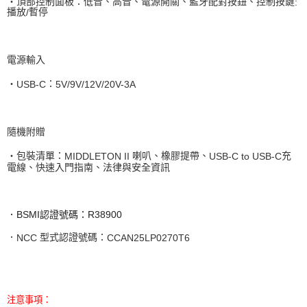
‧頂部控制面板：低音、高音、電源開關、藍牙配對按鈕、控制按鍵
:
播放
暫停
/
電源輸入
‧
：
USB-C
5V/9V/12V/20V-3A
隨機附贈
‧包裝清單：
喇叭、橡膠提帶、
充
MIDDLETON II
USB-C to USB-C
電線、快速入門指南、法律與安全資訊
．
BSMI
認證號碼：
R38900
．
型式認證號碼：
NCC
CCAN25LP0270T6
注意事項：