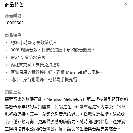
商品特色
商品編號
10960565
商品特色
約30小時藍牙長效續航。
360° 環繞音效，打造沉浸感十足的聽音體驗。
IP67 防塵防水等級。
內建麥克風，支援免持通話。
直覺易用的實體控制鍵，延續 Marshall 經典風格。
隨時化身行動電源，輕鬆為手機充電。
銷售重點
探索音樂的無限可能，Marshall Middleton II 第二代攜帶型藍牙喇叭
為您帶來卓越的音質體驗。無論是在戶外聚會還是室內享受，它都
能輕鬆連接，讓每一刻都充滿音樂的魅力。搭載先進技術，這款喇
叭不僅外觀時尚，更具備強勁的續航力，隨時隨地陪伴您。選擇滿
三得科技有限公司的台灣公司貨，讓您的生活與音樂完美結合。