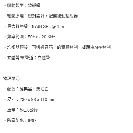
‧驅動類型：釹磁鐵
‧箱體原理：密封設計，配備被動輻射器
‧最大聲壓級：
87dB SPL @ 1 m
‧頻率範圍：
50Hz - 20 KHz
‧均衡器預設：可透過音箱上的實體控制，或藉由
控制
APP
‧立體聲
單聲道：立體聲
/
物理單元
‧顏色：經典黑、奶油白
‧尺寸：
230 x 98 x 110 mm
‧重量：約
公斤
1.8
‧防塵防水：
IP67