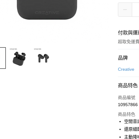
付款與運
超取免運
付款方式
品牌
信用卡一
Creative
LINE Pay
商品特色
Apple Pay
商品編號
街口支付
10957866
商品特色
悠遊付
空間音訊
ATM付款
還原細
主動降