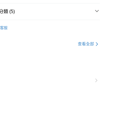
類 (5)
推薦
客服
查看全部
▶️ 藍牙耳機
💰1000以下