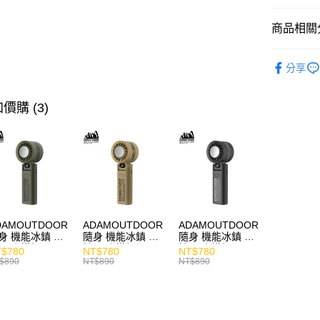
商品相關分
人氣商品
分享
快速選購
耳機專區
價購 (3)
商品分類
價格區分
DAMOUTDOOR
ADAMOUTDOOR
ADAMOUTDOOR
身 機能冰鎮 手
隨身 機能冰鎮 手
隨身 機能冰鎮 手
風扇 掛繩
持風扇 掛繩
持風扇 掛繩
$780
NT$780
NT$780
$890
NT$890
NT$890