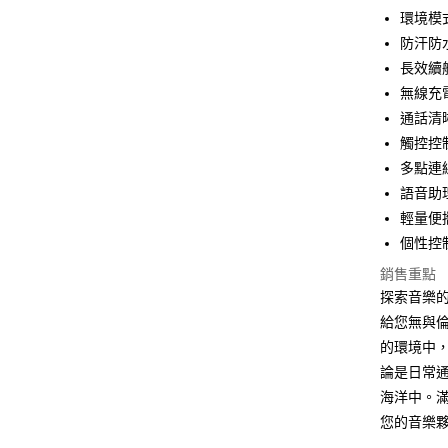
環境模
運送方式
防汗防
付款後全
長效續
免運費
無線充
通話清
付款後7-1
觸控控
免運費
多點連
宅配
語音助
每筆NT$1
輕量便
個性控
銷售重點
探索音樂的新
給您無與
的環境中
論是日常
海洋中。滿三
您的音樂