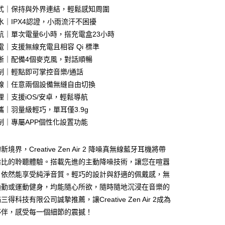
式｜保持與外界連結，輕鬆感知周圍
水｜IPX4認證，小雨流汗不困擾
家取貨
航｜單次電量6小時，搭充電盒23小時
電｜支援無線充電且相容 Qi 標準
晰｜配備4個麥克風，對話順暢
1取貨
制｜輕點即可掌控音樂/通話
線｜任意兩個設備無縫自由切換
理｜支援iOS/安卓，輕鬆導航
30，滿NT$399(含以上)免運費
攜｜羽量級輕巧，單耳僅3.9g
制｜專屬APP個性化設置功能
境界，Creative Zen Air 2 降噪真無線藍牙耳機將帶
倫比的聆聽體驗。搭載先進的主動降噪技術，讓您在喧囂
，依然能享受純淨音質。輕巧的設計與舒適的佩戴感，無
通勤或運動健身，均能隨心所欲，隨時隨地沉浸在音樂的
得科技有限公司誠摯推薦，讓Creative Zen Air 2成為
夥伴，感受每一個細節的震撼！