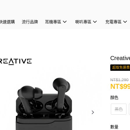
快速選購
流行品牌
耳機專區
喇叭專區
充電專區
Creat
超取免運費
NT$1,290
NT$9
顏色
黑色
數量