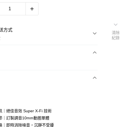
送方式
清除
紀錄
費
次付款
｜絕佳音效 Super X-Fi 技術
節｜訂製調音10mm動圈單體
噪｜即時消除噪音，沉靜不受擾