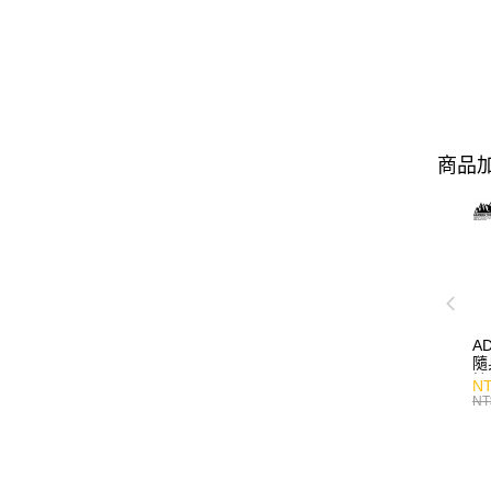
商品加
A
隨
持
NT
NT