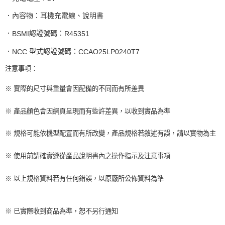
．內容物：耳機充電線、說明書
．
認證號碼：
BSMI
R45351
．
型式認證號碼：
NCC
CCAO25LP0240T7
注意事項：
※ 實際的尺寸與重量會因配備的不同而有所差異
※ 產品顏色會因網頁呈現而有些許差異，以收到實品為準
※ 規格可能依機型配置而有所改變，產品規格若敘述有誤，請以實物為主
※ 使用前請確實遵從產品說明書內之操作指示及注意事項
※ 以上規格資料若有任何錯誤，以原廠所公佈資料為準
※ 已實際收到商品為準，恕不另行通知