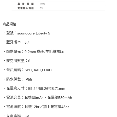
商品規格：
．型號：
soundcore Liberty 5
．藍牙版本：
5.4
．驅動單元：
動圈
羊毛紙振膜
9.2mm
/
．麥克風數量：
6
．音訊解碼：
SBC, AAC,LDAC
．防水係數：
IP55
．充電盒尺寸：
59.24*59.26*28.71mm
．電池容量：耳機
、充電艙
60mAh
580mAh
．電池續航：耳機
／加上充電艙
12hr
48hr
．充電電壓：
5V