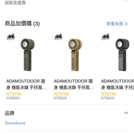
超取免運費
付款方式
信用卡一次付款
商品加價購 (3)
查看全部
LINE Pay
Apple Pay
街口支付
悠遊付
ATM付款
ADAMOUTDOOR 隨
ADAMOUTDOOR 隨
ADAMOUTDOOR
身 機能冰鎮 手持風扇
身 機能冰鎮 手持風扇
身 機能冰鎮 手持
運送方式
掛繩
掛繩
掛繩
NT$780
NT$780
NT$780
NT$890
NT$890
NT$890
付款後全家取貨
免運費
品牌
付款後7-11取貨
Soundcore
免運費