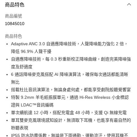
商品特色
宅配
每筆NT$130，滿NT$399(含以上)免運費
商品編號
10845010
商品特色
Adaptive ANC 3.0 自適應降噪技術，人聲降噪能力強化 2 倍，
降低 96.9% 人聲干擾
自適應降噪技術，每 0.3 秒重新校正降噪曲線，創造完美降噪強
度及舒適度
6 通話降噪麥克風搭配 AI 降噪演算法，確保每次通話都能清晰
無比
搭載杜比音訊演算法，無論身處何處，都能享受劇院般聽覺饗宴
特製 9.2mm 羊毛紙振膜單元，通過 Hi-Res Wireless 小金標認
證與 LDAC™音訊編碼
單次續航達 12 小時，搭配充電盒 48 小時，支援 Qi 無線充電
單耳雙麥克風環境感知設計，無須取下耳機，也能享有最自然的
聆聽表現
IP55 防水防塵係數，無論是下雨通勤、運動流汗，使用耳機不