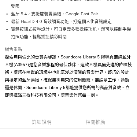
受限
藍牙 5.4，支援雙裝置連結、Google Fast Pair
最新 HearID 4.0 音效調音功能，打造個人化音訊設定
實體按鈕式按壓設計，可自定義多種操控功能，還可以控制手機
拍照功能，輕鬆捕捉精彩瞬間
銷售重點
探索無與倫比的音質與靜謐，Soundcore Liberty 5 降噪真無線藍牙
耳機(A3957)是您音樂旅程的最佳夥伴。這款耳機具備先進的降噪技
術，讓您在喧囂的環境中也能沉浸於清晰的音樂世界。輕巧的設計
與穩定的藍牙連接，確保無拘無束的使用體驗。無論是工作、通勤
還是休閒，Soundcore Liberty 5都能提供您所需的高品質音效。立
即選擇滿三得科技有限公司，讓音樂伴您每一刻。
詳細說明
相關推薦