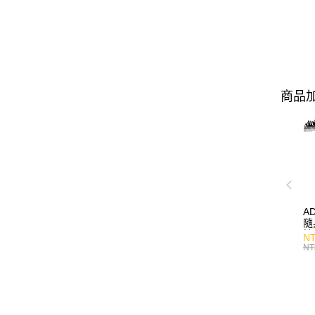
商品加
A
隨
持
NT
NT