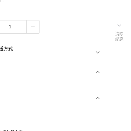
清除
紀錄
送方式
費
次付款