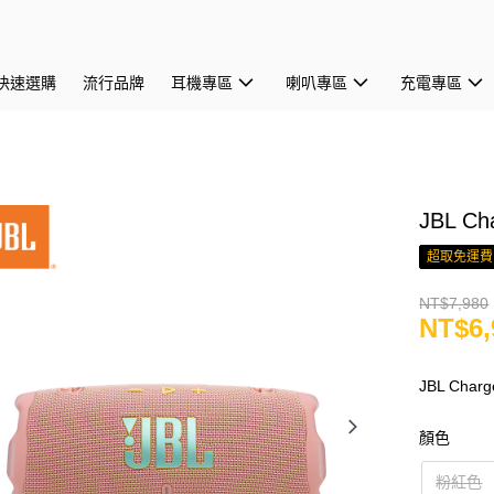
快速選購
流行品牌
耳機專區
喇叭專區
充電專區
JBL C
超取免運費
NT$7,980
NT$6,
JBL Ch
顏色
粉紅色