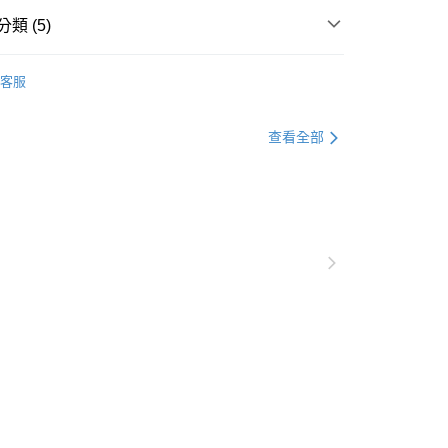
類 (5)
客服
🏕️ 露營必帶｜炒熱營地氣氛
查看全部
▶️ 音響喇叭
💰 5000元 以上