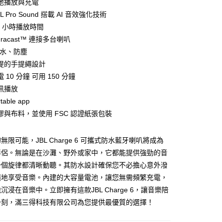
地播放與充電
L Pro Sound 搭載 AI 音效強化技術
8 小時播放時間
uracast™ 連接多台喇叭
 防水、防塵
家取貨
提的手提繩設計
 10 分鐘 可用 150 分鐘
訊播放
1取貨
table app
膠與布料，並使用 FSC 認證紙張包裝
30，滿NT$399(含以上)免運費
無限可能，JBL Charge 6 可攜式防水藍牙喇叭將成為
伴侶。無論是在沙灘、野外或家中，它都能提供強勁的音
一個旋律都清晰動聽。其防水設計確保您不必擔心意外潑
隨地享受音樂。內建的大容量電池，讓您無需頻繁充電，
沉浸在音樂中。立即擁有這款JBL Charge 6，讓音樂陪
一刻，滿三得科技有限公司為您提供最優質的選擇！