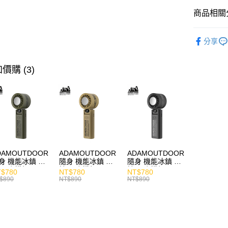
商品相關分
快速選購
分享
喇叭專區
主題分類
價購 (3)
商品分類
價格區分
DAMOUTDOOR
ADAMOUTDOOR
ADAMOUTDOOR
身 機能冰鎮 手
隨身 機能冰鎮 手
隨身 機能冰鎮 手
風扇 掛繩
持風扇 掛繩
持風扇 掛繩
$780
NT$780
NT$780
$890
NT$890
NT$890