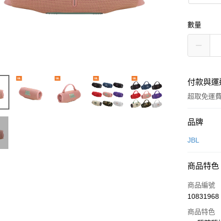
數量
付款與運
超取免運
付款方式
品牌
信用卡一
JBL
LINE Pay
商品特色
Apple Pay
商品編號
街口支付
10831968
商品特色
悠遊付