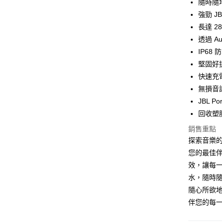
隨時隨
ATM付款
強勁 JB
長達 2
透過 A
運送方式
IP68
付款後全
堅固好
免運費
快速充電
無損音
付款後7-1
JBL Por
免運費
回收塑
宅配
銷售重點
每筆NT$1
探索音樂的
您的最佳
效，讓每
水，隨時
隨心所欲地
伴您的每