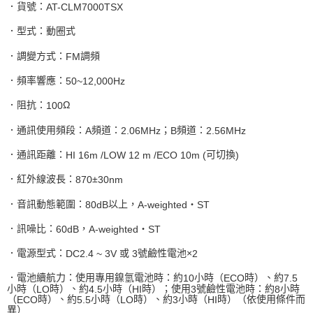
．貨號：
AT-CLM7000TSX
．型式：動圈式
．調變方式：
調頻
FM
．頻率響應：
50~12,000Hz
．阻抗：
Ω
100
．通訊使用頻段：
頻道：
；
頻道：
A
2.06MHz
B
2.56MHz
．通訊距離：
可切換
HI 16m /LOW 12 m /ECO 10m (
)
．紅外線波長：
±
870
30nm
．音訊動態範圍：
以上，
・
80dB
A-weighted
ST
．訊噪比：
，
・
60dB
A-weighted
ST
．電源型式：
或
號鹼性電池×
DC2.4 ~ 3V
3
2
．電池續航力：使用專用鎳氫電池時：約
小時（
時）、約
10
ECO
7.5
小時（
時）、約
小時（
時）；使用
號鹼性電池時：約
小時
LO
4.5
HI
3
8
（
時）、約
小時（
時）、約
小時（
時）（依使用條件而
ECO
5.5
LO
3
HI
異）