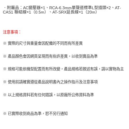
．附屬品：
變壓器×
、
單聲道標準
型插頭×
、
AC
1
RCA-6.3mm
L
2
AT-
聯結線×
（
）、
延長線×
（
）
CAS1
1
0.5m
AT-SRX
1
20m
注意事項：
※ 實際的尺寸與重量會因配備的不同而有所差異
※ 產品顏色會因網頁呈現而有些許差異，以收到實品為準
※ 規格可能依機型配置而有所改變，產品規格若敘述有誤，請以實物為主
※ 使用前請確實遵從產品說明書內之操作指示及注意事項
※ 以上規格資料若有任何錯誤，以原廠所公佈資料為準
※ 已實際收到商品為準，恕不另行通知