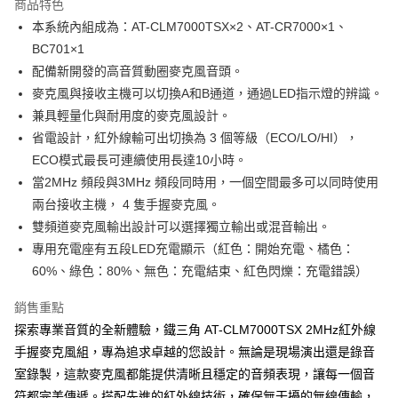
商品特色
本系統內組成為：AT-CLM7000TSX×2、AT-CR7000×1、
BC701×1
配備新開發的高音質動圈麥克風音頭。
麥克風與接收主機可以切換A和B通道，通過LED指示燈的辨識。
兼具輕量化與耐用度的麥克風設計。
省電設計，紅外線輸可出切換為 3 個等級（ECO/LO/HI），
ECO模式最長可連續使用長達10小時。
當2MHz 頻段與3MHz 頻段同時用，一個空間最多可以同時使用
兩台接收主機， 4 隻手握麥克風。
雙頻道麥克風輸出設計可以選擇獨立輸出或混音輸出。
專用充電座有五段LED充電顯示（紅色：開始充電、橘色：
60%、綠色：80%、無色：充電結束、紅色閃爍：充電錯誤）
銷售重點
探索專業音質的全新體驗，鐵三角 AT-CLM7000TSX 2MHz紅外線
手握麥克風組，專為追求卓越的您設計。無論是現場演出還是錄音
室錄製，這款麥克風都能提供清晰且穩定的音頻表現，讓每一個音
符都完美傳遞。搭配先進的紅外線技術，確保無干擾的無線傳輸，