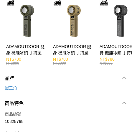
LINE Pay
Apple Pay
街口支付
悠遊付
ATM付款
ADAMOUTDOOR 隨
ADAMOUTDOOR 隨
ADAMOUTDOOR
身 機能冰鎮 手持風扇
身 機能冰鎮 手持風扇
身 機能冰鎮 手持
運送方式
掛繩
掛繩
掛繩
NT$780
NT$780
NT$780
NT$890
NT$890
NT$890
宅配
每筆NT$130，滿NT$399(含以上)免運費
品牌
鐵三角
商品特色
商品編號
10825768