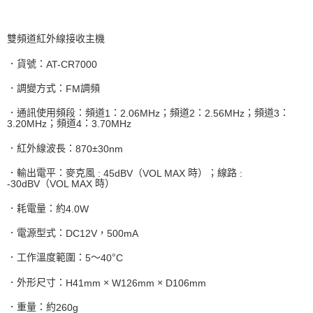
雙頻道紅外線接收主機
．貨號：
AT-CR7000
．調變方式：
調頻
FM
．通訊使用頻段：頻道
：
；頻道
：
；頻道
：
1
2.06MHz
2
2.56MHz
3
；頻道
：
3.20MHz
4
3.70MHz
．紅外線波長：
±
870
30nm
．輸出電平：麥克風
（
時）；線路
: 45dBV
VOL MAX
:
（
時）
-30dBV
VOL MAX
．耗電量：約
4.0W
．電源型式：
，
DC12V
500mA
．工作溫度範圍：
～
°
5
40
C
．外形尺寸：
×
×
H41mm
W126mm
D106mm
．重量：約
260g