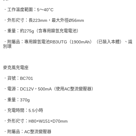
．工作溫度範圍：
～
°
5
40
C
．外形尺寸：長
，最大外徑
223mm
Ø56mm
．重量：約
（含專用鎳氫充電電池）
275g
．附屬品：專用鎳氫電池
（
）（已裝入本體）、識
RB3UTG
1900mAh
別環
麥克風充電座
．貨號：
BC701
．電源：
，
（使用
整流變壓器）
DC12V
500mA
AC
．重量：
370g
．充電時間：
小時
5.5
．外形尺寸：
×
×
H80
W151
D70mm
．附屬品：
整流變壓器
AC