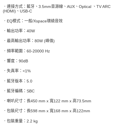
．連接方式：藍牙、
音源線、
、
、
3.5mm
AUX
Optical
TV ARC
、
(HDMI)
USB-C
．
模式：一般
環繞音效
EQ
/Xspace
．輸出功率：
40W
．最高輸出功率：
峰值
80W (
)
．頻率範圍：
60-20000 Hz
．響度：
90dB
．失真率：
<1%
．藍牙版本：
5.0
．藍牙編碼：
SBC
．喇叭尺寸：長
寬
高
450 mm x
122 mm x
73.5mm
．包裝尺寸：長
寬
高
598 mm x
168 mm x
122mm
．包裝重量：
2.2 kg