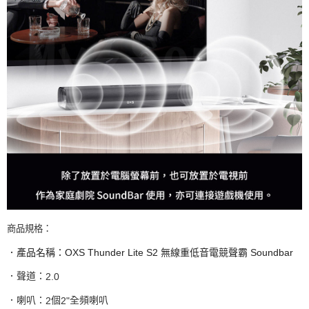
商品規格：
．產品名稱：
OXS Thunder Lite S2
無線重低音電競聲霸
Soundbar
．聲道：
2.0
．喇叭：
個
全頻喇叭
2
2"