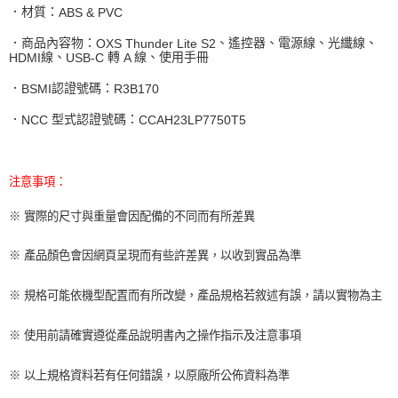
．材質：
ABS & PVC
．商品內容物：
、遙控器、電源線、光纖線、
OXS Thunder Lite S2
線、
轉
線、使用手冊
HDMI
USB-C
A
．
認證號碼：
BSMI
R3B170
．
型式認證號碼：
NCC
CCAH23LP7750T5
注意事項：
※ 實際的尺寸與重量會因配備的不同而有所差異
※ 產品顏色會因網頁呈現而有些許差異，以收到實品為準
※ 規格可能依機型配置而有所改變，產品規格若敘述有誤，請以實物為主
※ 使用前請確實遵從產品說明書內之操作指示及注意事項
※ 以上規格資料若有任何錯誤，以原廠所公佈資料為準