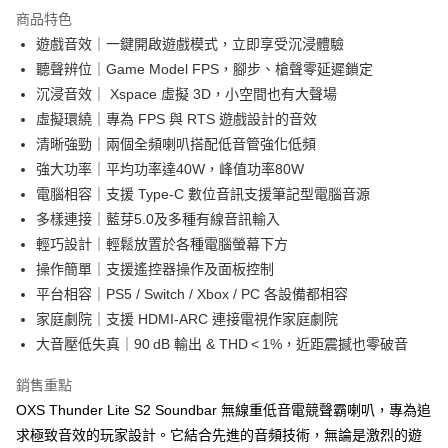
商品特色
遊戲音效｜一鍵開啟遊戲模式，立即享受沉浸體驗
聽聲辨位｜Game Model FPS，腳步、槍聲零延遲鎖定
沉浸音效｜ Xspace 虛擬 3D，小空間也有大聲場
虛擬環繞｜專為 FPS 與 RTS 遊戲設計的音效
清晰強勁｜兩個全頻喇叭搭配低音管強化低頻
強大功率｜平均功率達40W，峰值功率80W
電腦相容｜支援 Type-C 數位音訊支援筆記型電腦音源
多樣連接｜藍芽5.0及多種有線音訊輸入
輕巧設計｜輕鬆放置於各種電腦螢幕下方
操作簡單｜支援遙控器操作及面板控制
平台相容｜PS5 / Switch / Xbox / PC 各設備都相容
家庭劇院｜支援 HDMI-ARC 連接電視作家庭劇院
大音壓低失真｜90 dB 輸出 & THD < 1%，近距震撼也零破音
銷售重點
OXS Thunder Lite S2 Soundbar 無線重低音電競聲霸喇叭，專為追
求極致音效的玩家設計。它結合先進的音頻技術，無論是激烈的遊