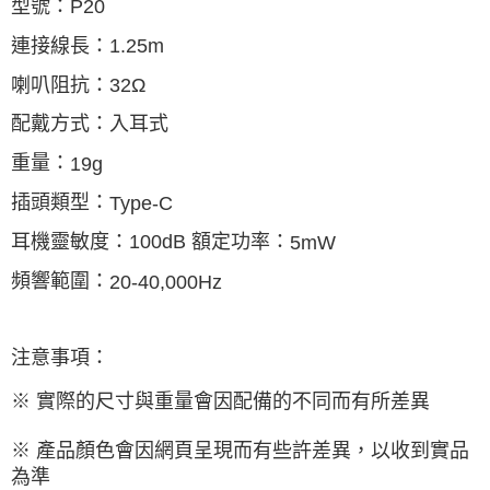
型號：
P20
連接線長：
1.25m
喇叭阻抗：
32
Ω
配戴方式：入耳式
重量：
19g
插頭類型：
Type-C
耳機靈敏度：
100dB
額定功率：
5mW
頻響範圍：
20-40,000Hz
注意事項：
※ 實際的尺寸與重量會因配備的不同而有所差異
※ 產品顏色會因網頁呈現而有些許差異，以收到實品
為準