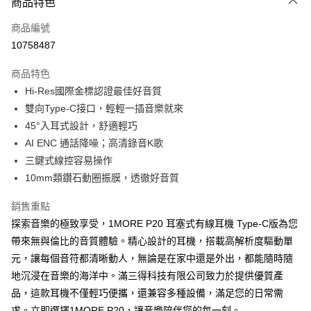
商品特色
宅配
每筆NT$130，滿NT$399(含以上)免運費
商品編號
10758487
商品特色
Hi-Res國際金標認證最佳好音質
雙向Type-C接口，輕輕一插音樂就來
45°入耳式設計，舒適輕巧
AI ENC 通話降噪；高清錄音K歌
三鍵式線控容易操作
10mm類鑽石動圈振膜，透徹好音質
銷售重點
探索音樂的極致享受，1MORE P20 耳塞式有線耳機 Type-C版為您
帶來無與倫比的音質體驗。精心設計的耳機，搭載高解析度驅動單
元，讓每個音符都清晰動人，無論是在家中還是外出，都能隨時隨
地沉浸在音樂的海洋中。滿三得科技有限公司致力於提供優質產
品，這款耳機不僅輕巧便攜，還兼容多種設備，滿足您的日常需
求。立即選擇1MORE P20，讓音樂陪伴您的每一刻。