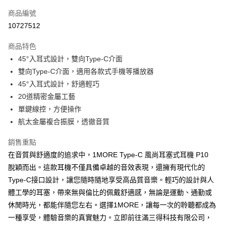
每筆NT$130，滿NT$399(含以上)免運費
商品編號
10727512
商品特色
45°入耳式設計，雙向Type-C介面
雙向Type-C介面，適用各款式手機等播放器
45°入耳式設計，舒適輕巧
20道精密金屬工藝
單鍵線控，方便操作
航太金屬複合振膜，透徹音質
銷售重點
在音質與舒適度的追求中，1MORE Type-C 風尚耳塞式耳機 P10
脫穎而出。這款耳機不僅具備卓越的音效表現，還擁有現代化的
Type-C接口設計，讓您隨時隨地享受高品質音樂。輕巧的設計與人
體工學的耳塞，帶來無與倫比的佩戴舒適感，無論是運動、通勤或
休閒時光，都能伴隨您左右。選擇1MORE，讓每一次的聆聽都成為
一種享受，體驗音樂的真實魅力。立即前往滿三得科技有限公司，