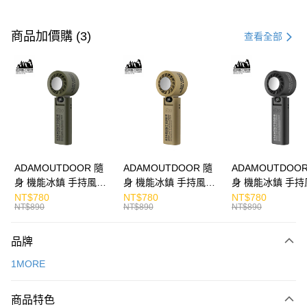
付款方式
信用卡一次付款
商品加價購 (3)
查看全部
LINE Pay
Apple Pay
街口支付
悠遊付
ATM付款
ADAMOUTDOOR 隨
ADAMOUTDOOR 隨
ADAMOUTDOOR
身 機能冰鎮 手持風扇
身 機能冰鎮 手持風扇
身 機能冰鎮 手持
運送方式
掛繩
掛繩
掛繩
NT$780
NT$780
NT$780
NT$890
NT$890
NT$890
付款後全家取貨
免運費
品牌
付款後7-11取貨
1MORE
免運費
商品特色
宅配