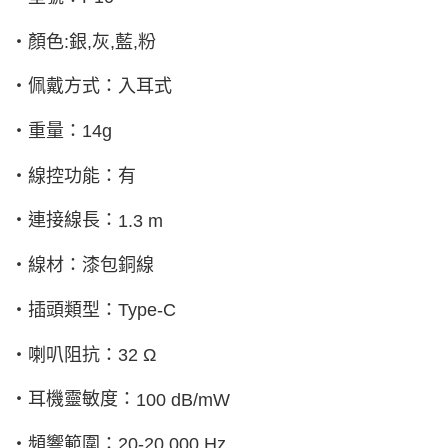
‧顏色
:
銀
,
灰
,
藍
,
粉
‧佩戴方式：入耳式
‧重量：
14g
‧線控功能：有
‧連接線長：
1.3 m
‧線材：漆包銅線
‧插頭類型：
Type-C
‧喇叭阻抗：
32
Ω
‧耳機靈敏度：
100 dB/mW
‧頻響範圍：
20-20,000 Hz