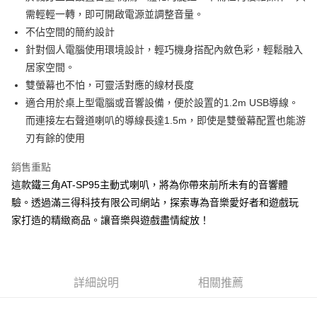
需輕輕一轉，即可開啟電源並調整音量。
不佔空間的簡約設計
針對個人電腦使用環境設計，輕巧機身搭配內斂色彩，輕鬆融入
居家空間。
雙螢幕也不怕，可靈活對應的線材長度
適合用於桌上型電腦或音響設備，便於設置的1.2m USB導線。
而連接左右聲道喇叭的導線長達1.5m，即使是雙螢幕配置也能游
刃有餘的使用
銷售重點
這款鐵三角AT-SP95主動式喇叭，將為你帶來前所未有的音響體
驗。透過滿三得科技有限公司網站，探索專為音樂愛好者和遊戲玩
家打造的精緻商品。讓音樂與遊戲盡情綻放！
詳細說明
相關推薦