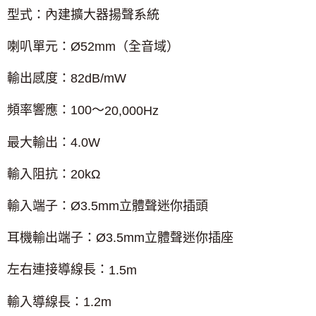
型式：內建擴大器揚聲系統
喇叭單元：
Ø
52mm
（全音域）
輸出感度：
82dB/mW
頻率響應：
100
～
20,000Hz
最大輸出：
4.0W
輸入阻抗：
20k
Ω
輸入端子：
Ø
3.5mm
立體聲迷你插頭
耳機輸出端子：
Ø
3.5mm
立體聲迷你插座
左右連接導線長：
1.5m
輸入導線長：
1.2m