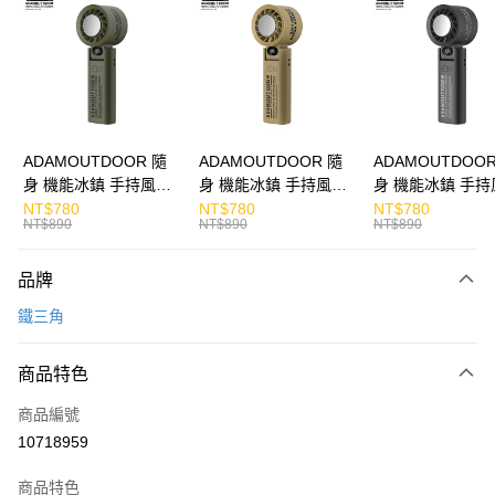
Apple Pay
街口支付
悠遊付
ATM付款
ADAMOUTDOOR 隨
ADAMOUTDOOR 隨
ADAMOUTDOOR
身 機能冰鎮 手持風扇
身 機能冰鎮 手持風扇
身 機能冰鎮 手持
運送方式
掛繩
掛繩
掛繩
NT$780
NT$780
NT$780
NT$890
NT$890
NT$890
宅配
每筆NT$130，滿NT$399(含以上)免運費
品牌
鐵三角
商品特色
商品編號
10718959
商品特色