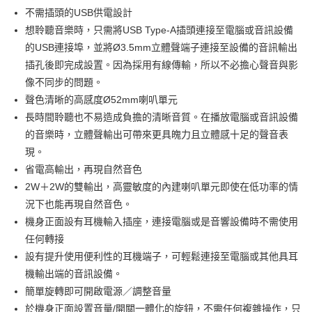
不需插頭的USB供電設計
想聆聽音樂時，只需將USB Type-A插頭連接至電腦或音訊設備
的USB連接埠，並將Ø3.5mm立體聲端子連接至設備的音訊輸出
插孔後即完成設置。因為採用有線傳輸，所以不必擔心聲音與影
像不同步的問題。
聲色清晰的高感度Ø52mm喇叭單元
長時間聆聽也不易造成負擔的清晰音質。在播放電腦或音訊設備
的音樂時，立體聲輸出可帶來更具魄力且立體感十足的聲音表
現。
省電高輸出，再現自然音色
2W＋2W的雙輸出，高靈敏度的內建喇叭單元即使在低功率的情
況下也能再現自然音色。
機身正面設有耳機輸入插座，連接電腦或是音響設備時不需使用
任何轉接
設有提升使用便利性的耳機端子，可輕鬆連接至電腦或其他具耳
機輸出端的音訊設備。
簡單旋轉即可開啟電源／調整音量
於機身正面設置音量/開關一體化的旋鈕，不需任何複雜操作，只