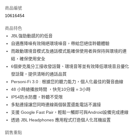
每筆NT$130，滿NT$399(含以上)免運費
商品編號
10616454
商品特色
JBL強勁動感的的低音
自適應降噪有效隔絕環境噪音，帶給您絕佳聆聽體驗
而啟動環境音模式及通話模式能確保使用者與保持與環境的連
結，確保使用安全
6個麥克風分工接收發話聲、環境音等並有效降低環境音且優化
發話聲，提供清晰的通話品質
Personi-Fi 3.0 : 根據您的聽力能力，個人化最佳的聲音曲線
48 小時總播放時間 ，快充10分鐘 = 3小時
IP54防水防塵，聆聽不受限
多點連接讓您同時連線兩個裝置還能電話不漏接
支援 Google Fast Pair，輕鬆一觸即可與Android設備完成連線
透過 JBL Headphones 應用程式打造個人化耳機設置
銷售重點