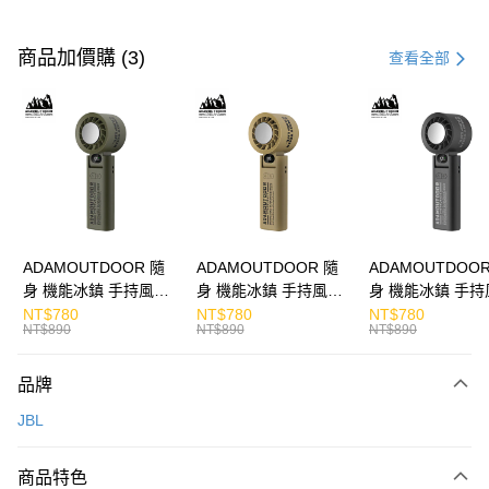
付款方式
信用卡一次付款
商品加價購 (3)
查看全部
LINE Pay
Apple Pay
街口支付
悠遊付
ATM付款
ADAMOUTDOOR 隨
ADAMOUTDOOR 隨
ADAMOUTDOOR
身 機能冰鎮 手持風扇
身 機能冰鎮 手持風扇
身 機能冰鎮 手持
運送方式
掛繩
掛繩
掛繩
NT$780
NT$780
NT$780
NT$890
NT$890
NT$890
付款後全家取貨
免運費
品牌
付款後7-11取貨
JBL
免運費
商品特色
宅配