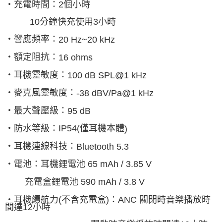
‧充電時間：
2
個小時
10
分鐘快充使用
3
小時
‧響應頻率：
20 Hz~20 kHz
‧額定阻抗：
16 ohms
‧耳機靈敏度：
100 dB SPL@1 kHz
‧麥克風靈敏度：
-38 dBV/Pa@1 kHz
‧最大聲壓級：
95 dB
‧防水等級：
IP54(
僅耳機本體
)
‧耳機連線科技：
Bluetooth 5.3
‧電池：耳機鋰電池
65 mAh / 3.85 V
充電盒鋰電池
590 mAh / 3.8 V
‧耳機續航力
(
不含充電盒
)
：
ANC
關閉時音樂播放時
間達
12
小時