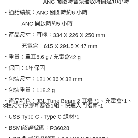
開啟時音樂播放時間達
10
小時
ANC
‧通話續航：
ANC
關閉時約
6
小時
開啟時約
5
小時
ANC
‧產品尺寸：耳機：
334 X 226 X 250 mm
充電盒：
615 X 291.5 X 47 mm
‧重量：單耳
5.6 g /
充電盒
42 g
‧保固：
1
年保固
‧包裝尺寸：
121 X 86 X 32 mm
‧包裝重量：
118.2 g
‧產品特色：
JBL Tune Beam 2
耳機
*1
、充電盒
*1
、
3
種尺寸矽膠耳塞各
1
組、快速入門指南
*1
、
USB Type C - Type C
線材
*1
‧
BSMI
認證號碼：
R36028