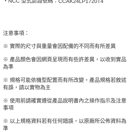
‧
NCC
型式認證號碼：
CCAK24LP1720T4
注意事項：
※ 實際的尺寸與重量會因配備的不同而有所差異
※ 產品顏色會因網頁呈現而有些許差異，以收到實品
為準
※ 規格可能依機型配置而有所改變，產品規格若敘述
有誤，請以實物為主
※ 使用前請確實遵從產品說明書內之操作指示及注意
事項
※ 以上規格資料若有任何錯誤，以原廠所公佈資料為
準