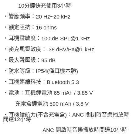
10
分鐘快充使用
3
小時
‧響應頻率：
20 Hz~20 kHz
‧額定阻抗：
16 ohms
‧耳機靈敏度：
100 dB SPL@1 kHz
‧麥克風靈敏度：
-38 dBV/Pa@1 kHz
‧最大聲壓級：
95 dB
‧防水等級：
IP54(
僅耳機本體
)
‧耳機連線科技：
Bluetooth 5.3
‧電池：耳機鋰電池
65 mAh / 3.85 V
充電盒鋰電池
590 mAh / 3.8 V
‧耳機續航力
(
不含充電盒
)
：
ANC
關閉時音樂播放時
間達
12
小時
開啟時音樂播放時間達
10
小時
ANC