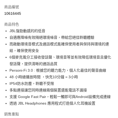
每筆NT$130，滿NT$399(含以上)免運費
商品編號
10616445
商品特色
JBL強勁動感的的低音
自適應降噪有效隔絕環境噪音，帶給您絕佳聆聽體驗
而啟動環境音模式及通話模式能確保使用者與保持與環境的連
結，確保使用安全
6個麥克風分工接收發話聲、環境音等並有效降低環境音且優化
發話聲，提供清晰的通話品質
Personi-Fi 3.0 : 根據您的聽力能力，個人化最佳的聲音曲線
48 小時總播放時間 ，快充10分鐘 = 3小時
IP54防水防塵，聆聽不受限
多點連接讓您同時連線兩個裝置還能電話不漏接
支援 Google Fast Pair，輕鬆一觸即可與Android設備完成連線
透過 JBL Headphones 應用程式打造個人化耳機設置
銷售重點