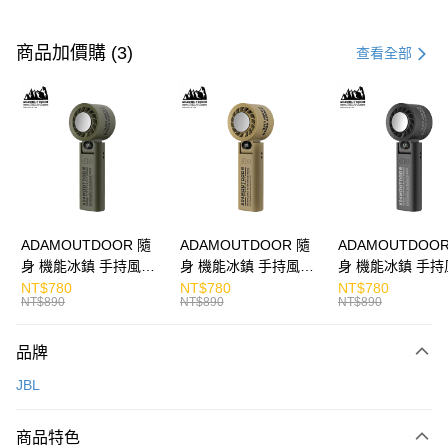
付款方式
信用卡一次付款
商品加價購 (3)
查看全部
LINE Pay
Apple Pay
街口支付
悠遊付
ATM付款
ADAMOUTDOOR 隨
ADAMOUTDOOR 隨
ADAMOUTDOOR
身 機能冰鎮 手持風扇
身 機能冰鎮 手持風扇
身 機能冰鎮 手持
運送方式
掛繩
掛繩
掛繩
NT$780
NT$780
NT$780
NT$890
NT$890
NT$890
付款後全家取貨
免運費
品牌
付款後7-11取貨
JBL
免運費
商品特色
宅配