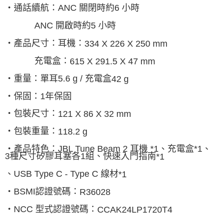
‧通話續航：
ANC
關閉時約
6
小時
開啟時約
5
小時
ANC
‧產品尺寸：耳機：
334 X 226 X 250 mm
充電盒：
615 X 291.5 X 47 mm
‧重量：單耳
5.6 g /
充電盒
42 g
‧保固：
1
年保固
‧包裝尺寸：
121 X 86 X 32 mm
‧包裝重量：
118.2 g
‧產品特色：
JBL Tune Beam 2
耳機
*1
、充電盒
*1
、
3
種尺寸矽膠耳塞各
1
組、快速入門指南
*1
、
USB Type C - Type C
線材
*1
‧
BSMI
認證號碼：
R36028
‧
NCC
型式認證號碼：
CCAK24LP1720T4