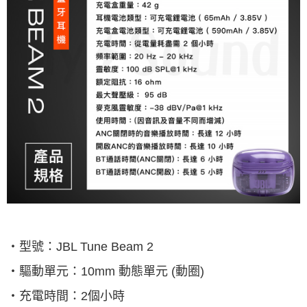
‧型號：
JBL Tune Beam 2
‧驅動單元：
10mm
動態單元
(
動圈
)
‧充電時間：
2
個小時