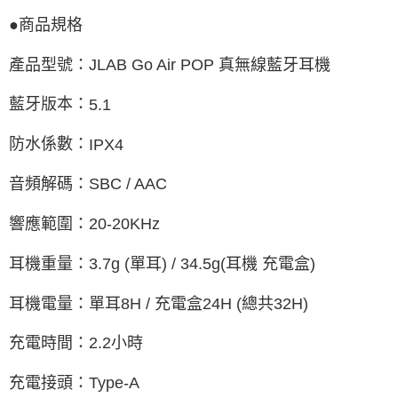
●
商品規格
產品型號：
JLAB Go Air POP
真無線藍牙耳機
藍牙版本：
5.1
防水係數：
IPX4
音頻解碼：
SBC / AAC
響應範圍：
20-20KHz
耳機重量：
3.7g (
單耳
) / 34.5g(
耳機
充電盒
)
耳機電量：單耳
8H /
充電盒
24H (
總共
32H)
充電時間：
2.2
小時
充電接頭：
Type-A