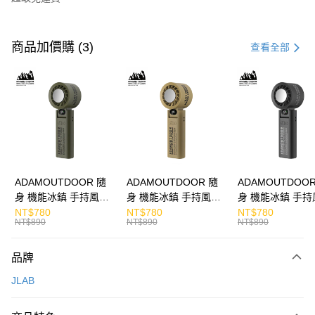
付款方式
信用卡一次付款
商品加價購 (3)
查看全部
LINE Pay
Apple Pay
街口支付
悠遊付
ATM付款
ADAMOUTDOOR 隨
ADAMOUTDOOR 隨
ADAMOUTDOOR
身 機能冰鎮 手持風扇
身 機能冰鎮 手持風扇
身 機能冰鎮 手持
運送方式
掛繩
掛繩
掛繩
NT$780
NT$780
NT$780
NT$890
NT$890
NT$890
付款後全家取貨
免運費
品牌
付款後7-11取貨
JLAB
免運費