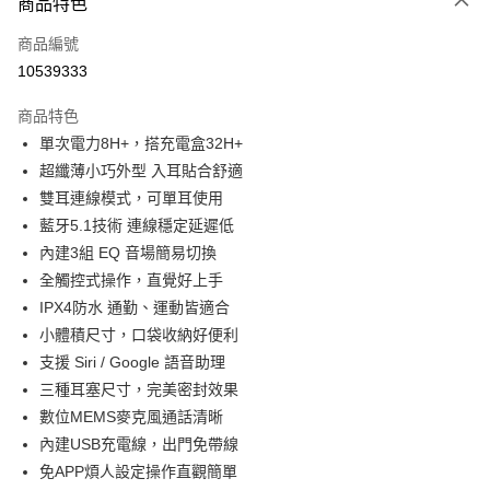
商品特色
宅配
每筆NT$130，滿NT$399(含以上)免運費
商品編號
10539333
商品特色
單次電力8H+，搭充電盒32H+
超纖薄小巧外型 入耳貼合舒適
雙耳連線模式，可單耳使用
藍牙5.1技術 連線穩定延遲低
內建3組 EQ 音場簡易切換
全觸控式操作，直覺好上手
IPX4防水 通勤、運動皆適合
小體積尺寸，口袋收納好便利
支援 Siri / Google 語音助理
三種耳塞尺寸，完美密封效果
數位MEMS麥克風通話清晰
內建USB充電線，出門免帶線
免APP煩人設定操作直觀簡單