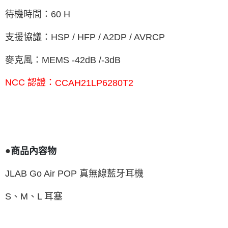
待機時間：
60 H
支援協議：
HSP / HFP / A2DP / AVRCP
麥克風：
MEMS -42dB /-3dB
NCC
認證：
CCAH21LP6280T2
●
商品內容物
JLAB Go Air POP
真無線藍牙耳機
S
、
M
、
L
耳塞