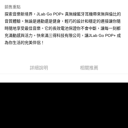
銷售重點
探索音樂新境界，JLab Go POP+ 真無線藍牙耳機帶來無與倫比的
音質體驗。無論是通勤還是健身，輕巧的設計和穩定的連接讓你隨
時隨地享受最佳音樂。它的長效電池保證你不會中斷，讓每一刻都
充滿動感與活力。快來滿三得科技有限公司，讓JLab Go POP+ 成
為你生活的完美伴侶！
詳細說明
相關推薦