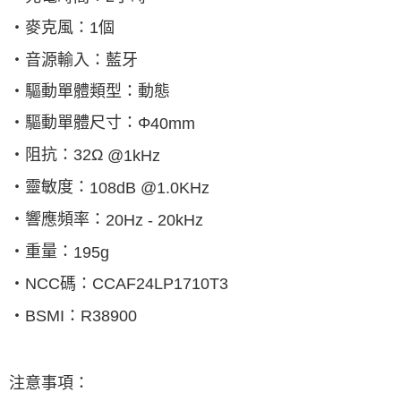
‧麥克風：
1
個
‧音源輸入：藍牙
‧驅動單體類型：動態
‧驅動單體尺寸：Φ
40mm
‧阻抗：
32
Ω
@1kHz
‧靈敏度：
108dB @1.0KHz
‧響應頻率：
20Hz - 20kHz
‧重量：
195g
‧
NCC
碼：
CCAF24LP1710T3
‧
BSMI
：
R38900
注意事項：