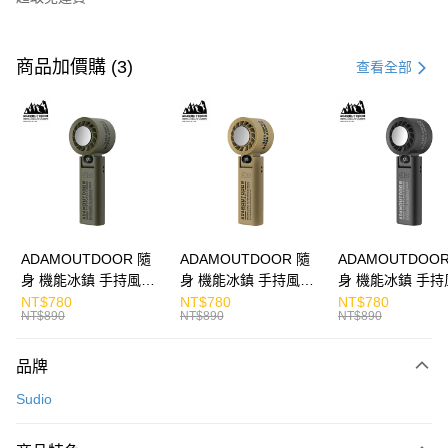
付款方式
信用卡一次付款
商品加價購 (3)
查看全部
LINE Pay
Apple Pay
街口支付
悠遊付
ATM付款
ADAMOUTDOOR 隨
ADAMOUTDOOR 隨
ADAMOUTDOOR
身 機能冰鎮 手持風扇
身 機能冰鎮 手持風扇
身 機能冰鎮 手持
運送方式
掛繩
掛繩
掛繩
NT$780
NT$780
NT$780
NT$890
NT$890
NT$890
付款後全家取貨
免運費
品牌
付款後7-11取貨
Sudio
免運費