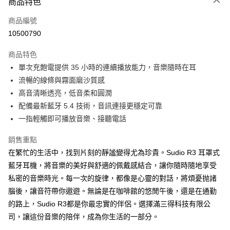
商品特色
宅配
每筆NT$130，滿NT$399(含以上)免運費
商品編號
10500790
商品特色
單次充飽電提供 35 小時的連續播放能力，音樂隨時在耳
流暢的線條與霧面磨沙質感
高音清晰透亮，低音柔和圓潤
配備最新藍牙 5.4 技術，音訊連接更穩定可靠
一指輕觸即可播放音樂、接聽電話
銷售重點
在繁忙的生活中，找到片刻的靜謐變得尤為珍貴。Sudio R3 耳罩式
藍牙耳機，將音樂的美好與舒適的佩戴感結合，讓你隨時隨地享受
私密的音樂時光。每一次的旋律，都像是心靈的對話，將煩憂抛諸
腦後，讓音符帶你遨遊。無論是在咖啡館的悠閒午後，還是在通勤
的路上，Sudio R3都是你最忠實的伴侶。選擇滿三得科技有限公
司，讓這份音樂的陪伴，成為你生活的一部分。