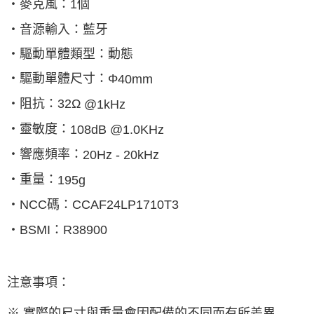
‧麥克風：
1
個
‧音源輸入：藍牙
‧驅動單體類型：動態
‧驅動單體尺寸：Φ
40mm
‧阻抗：
32
Ω
@1kHz
‧靈敏度：
108dB @1.0KHz
‧響應頻率：
20Hz - 20kHz
‧重量：
195g
‧
NCC
碼：
CCAF24LP1710T3
‧
BSMI
：
R38900
注意事項：
※ 實際的尺寸與重量會因配備的不同而有所差異