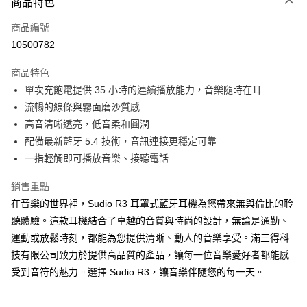
商品特色
宅配
每筆NT$130，滿NT$399(含以上)免運費
商品編號
10500782
商品特色
單次充飽電提供 35 小時的連續播放能力，音樂隨時在耳
流暢的線條與霧面磨沙質感
高音清晰透亮，低音柔和圓潤
配備最新藍牙 5.4 技術，音訊連接更穩定可靠
一指輕觸即可播放音樂、接聽電話
銷售重點
在音樂的世界裡，Sudio R3 耳罩式藍牙耳機為您帶來無與倫比的聆
聽體驗。這款耳機結合了卓越的音質與時尚的設計，無論是通勤、
運動或放鬆時刻，都能為您提供清晰、動人的音樂享受。滿三得科
技有限公司致力於提供高品質的產品，讓每一位音樂愛好者都能感
受到音符的魅力。選擇 Sudio R3，讓音樂伴隨您的每一天。