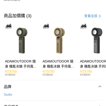
付款方式
信用卡一次付款
商品加價購 (3)
查看全部
LINE Pay
Apple Pay
街口支付
悠遊付
ATM付款
ADAMOUTDOOR 隨
ADAMOUTDOOR 隨
ADAMOUTDOOR
身 機能冰鎮 手持風扇
身 機能冰鎮 手持風扇
身 機能冰鎮 手持
運送方式
掛繩
掛繩
掛繩
NT$780
NT$780
NT$780
NT$890
NT$890
NT$890
付款後全家取貨
免運費
品牌
付款後7-11取貨
Sudio
免運費