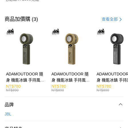
付款方式
信用卡一次付款
商品加價購 (3)
查看全部
LINE Pay
Apple Pay
街口支付
悠遊付
ATM付款
ADAMOUTDOOR 隨
ADAMOUTDOOR 隨
ADAMOUTDOOR
身 機能冰鎮 手持風扇
身 機能冰鎮 手持風扇
身 機能冰鎮 手持
運送方式
掛繩
掛繩
掛繩
NT$780
NT$780
NT$780
NT$890
NT$890
NT$890
宅配
每筆NT$130，滿NT$399(含以上)免運費
品牌
JBL