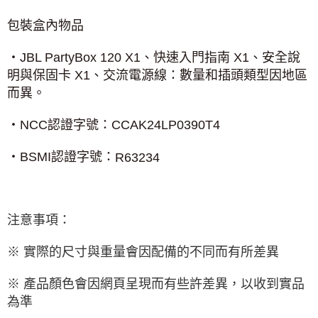
包裝盒內物品
‧
JBL PartyBox 120 X1
、快速入門指南
X1
、安全說
明與保固卡
X1
、交流電源線：數量和插頭類型因地區
而異。
‧
NCC
認證字號：
CCAK24LP0390T4
‧
BSMI
認證字號：
R63234
注意事項：
※ 實際的尺寸與重量會因配備的不同而有所差異
※ 產品顏色會因網頁呈現而有些許差異，以收到實品
為準