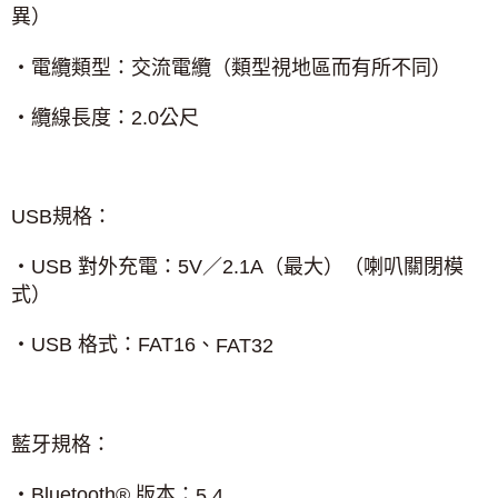
異）
‧電纜類型：交流電纜（類型視地區而有所不同）
‧纜線長度：
2.0
公尺
USB
規格：
‧
USB
對外充電：
5V
／
2.1A
（最大）（喇叭關閉模
式）
‧
USB
格式：
FAT16
、
FAT32
藍牙規格：
®
版本：
‧
Bluetooth
5.4