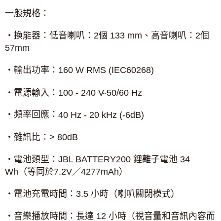
一般規格：
‧換能器：低音喇叭：
2
個
133 mm
、高音喇叭：
2
個
57mm
‧輸出功率：
160 W RMS (IEC60268)
‧電源輸入：
100 - 240 V
50/60 Hz
‧頻率回應：
40 Hz - 20 kHz (-6dB)
‧雜訊比：
> 80dB
‧電池類型：
JBL BATTERY200
鋰離子電池
34
Wh
（等同於
7.2V
／
4277mAh
）
‧電池充電時間：
3.5
小時（喇叭關閉模式）
‧音樂播放時間：長達
12
小時（視音量和音訊內容而