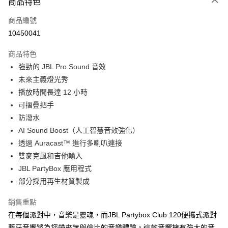
商品特色
商品編號
10450041
商品特色
強勁的 JBL Pro Sound 音效
未來主義燈光秀
播放時間長達 12 小時
可摺疊把手
防潑水
AI Sound Boost（人工智慧音效強化）
透過 Auracast™ 進行多喇叭連接
雙麥克風和吉他輸入
JBL PartyBox 應用程式
部分採用再生材質製成
銷售重點
在每個派對中，音樂是靈魂，而JBL Partybox Club 120便攜式派對
藍牙音響將為您帶來無與倫比的音樂體驗。這款音響擁有強大的音