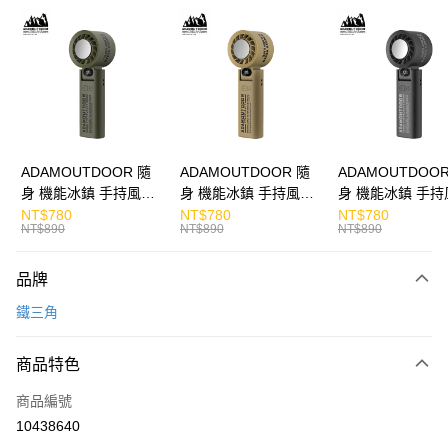
LINE Pay
Apple Pay
街口支付
悠遊付
ATM付款
ADAMOUTDOOR 隨
ADAMOUTDOOR 隨
ADAMOUTDOOR
身 機能冰鎮 手持風扇
身 機能冰鎮 手持風扇
身 機能冰鎮 手持
運送方式
掛繩
掛繩
掛繩
NT$780
NT$780
NT$780
NT$890
NT$890
NT$890
付款後全家取貨
免運費
品牌
付款後7-11取貨
鐵三角
免運費
商品特色
宅配
每筆NT$130，滿NT$399(含以上)免運費
商品編號
10438640