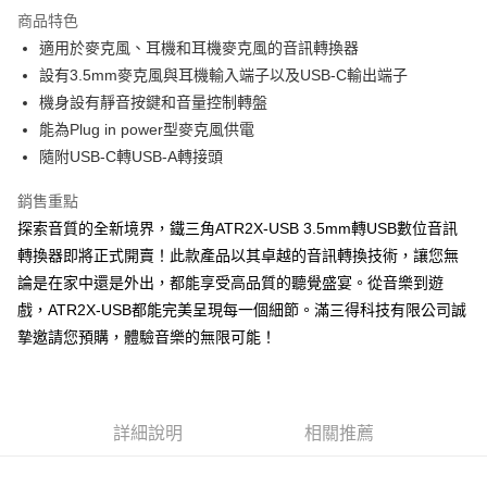
商品特色
適用於麥克風、耳機和耳機麥克風的音訊轉換器
設有3.5mm麥克風與耳機輸入端子以及USB-C輸出端子
機身設有靜音按鍵和音量控制轉盤
能為Plug in power型麥克風供電
隨附USB-C轉USB-A轉接頭
銷售重點
探索音質的全新境界，鐵三角ATR2X-USB 3.5mm轉USB數位音訊
轉換器即將正式開賣！此款產品以其卓越的音訊轉換技術，讓您無
論是在家中還是外出，都能享受高品質的聽覺盛宴。從音樂到遊
戲，ATR2X-USB都能完美呈現每一個細節。滿三得科技有限公司誠
摯邀請您預購，體驗音樂的無限可能！
詳細說明
相關推薦